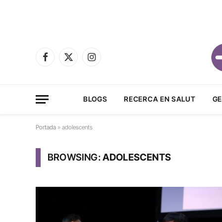
Facebook
X
Instagram
(Twitter)
BLOGS
RECERCA EN SALUT
GE
Portada
»
adolescents
BROWSING:
ADOLESCENTS