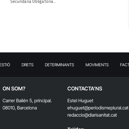
Secundària Obligatòria…
ESTIÓ
DRETS
DETERMINANTS
MOVIMENTS
FAC
ON SOM?
CONTACTA'NS
Carrer Bailén 5, principal.
Estel Huguet
08010, Barcelona
ehuguet
@periodismeplural.cat
redaccio@diarisanitat.cat