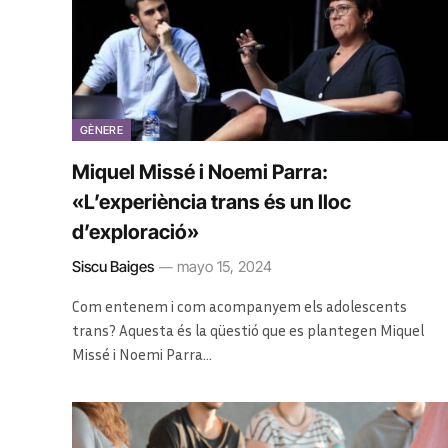
GÈNERE
Miquel Missé i Noemi Parra:
«L’experiència trans és un lloc
d’exploració»
Siscu Baiges
mayo 15, 2024
Com entenem i com acompanyem els adolescents
trans? Aquesta és la qüestió que es plantegen Miquel
Missé i Noemi Parra…