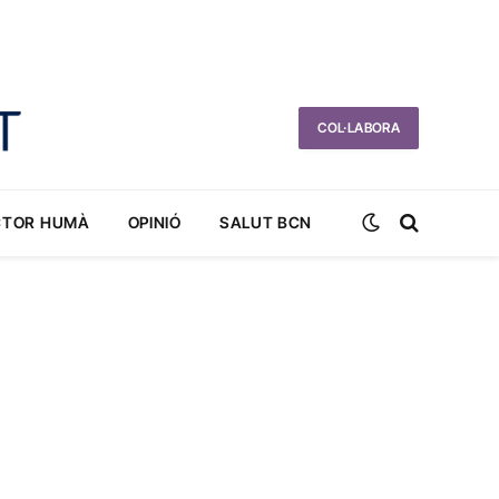
COL·LABORA
CTOR HUMÀ
OPINIÓ
SALUT BCN