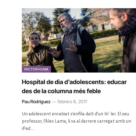
FACTOR HUMÀ
Hospital de dia d’adolescents: educar
des de la columna més feble
Pau Rodriguez
febrero 8, 2017
Un adolescent enrabiat s’enfila dalt d’un til·ler. El seu
professor, l’Àlex Lama, li va al darrere carregat amb un
iPad.…