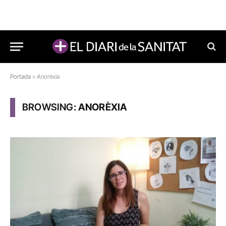
Portada
»
Anorèxia
BROWSING:
ANORÈXIA