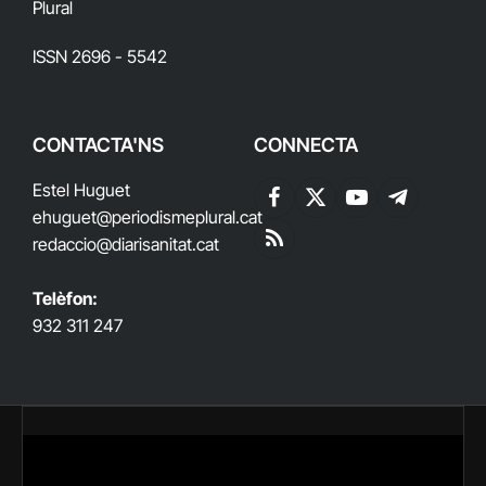
Plural
ISSN 2696 - 5542
CONTACTA'NS
CONNECTA
Estel Huguet
Facebook
X
YouTube
Telegram
ehuguet
@periodismeplural.cat
(Twitter)
redaccio@diarisanitat.cat
RSS
Telèfon:
932 311 247