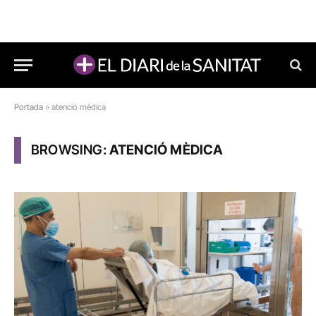
Portada
»
atenció mèdica
BROWSING:
ATENCIÓ MÈDICA