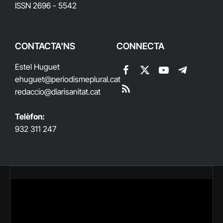
ISSN 2696 - 5542
CONTACTA'NS
CONNECTA
Estel Huguet
Facebook
X
YouTube
Telegram
ehuguet
@periodismeplural.cat
(Twitter)
redaccio@diarisanitat.cat
RSS
Telèfon:
932 311 247