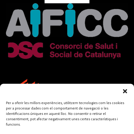
Per a oferir les millors experiències, utilitzem tecnologies com les cookies
per a processar dades com el comportament de navegació o les
identificacions úniques en aquest lloc. No consentir o retirar el
consentiment, pot afectar negativament unes certes característiques i
funcions.