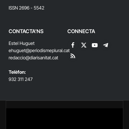
ISSN 2696 - 5542
CONTACTA'NS
CONNECTA
Estel Huguet
Facebook
X
YouTube
Telegram
ehuguet
@periodismeplural.cat
(Twitter)
redaccio@diarisanitat.cat
RSS
Telèfon:
932 311 247