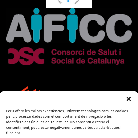
Per a oferir les millors experiències, utilitzem tecnologies com les cookies
per a processar dades com el comportament de navegació o les
identificacions úniques en aquest lloc. No consentir o retirar el
consentiment, pot afectar negativament unes certes característiques i
funcions.