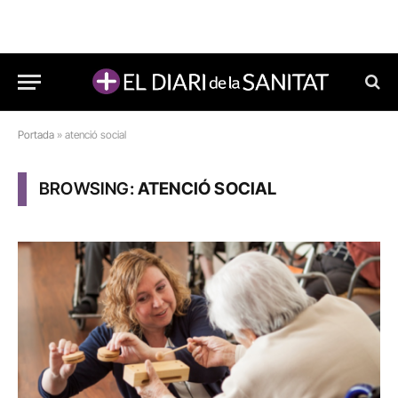
Portada
»
atenció social
BROWSING:
ATENCIÓ SOCIAL