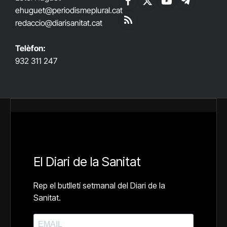
Facebook
X
YouTube
Telegram
ehuguet
@periodismeplural.cat
(Twitter)
redaccio@diarisanitat.cat
RSS
Telèfon:
932 311 247