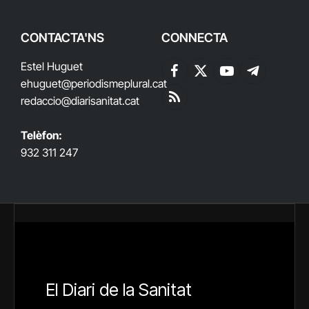
CONTACTA'NS
CONNECTA
Estel Huguet
Facebook
X
YouTube
Telegram
ehuguet
@periodismeplural.cat
(Twitter)
redaccio@diarisanitat.cat
RSS
Telèfon:
932 311 247