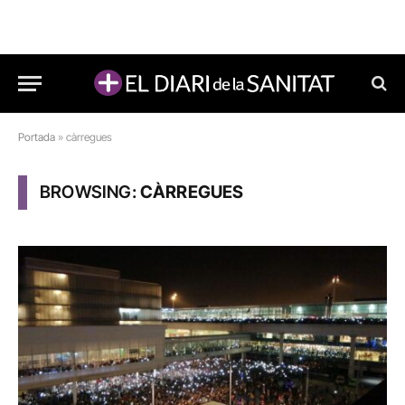
Portada
»
càrregues
BROWSING:
CÀRREGUES