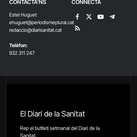
CONTACTA'NS
CONNECTA
Estel Huguet
Facebook
X
YouTube
Telegram
ehuguet
@periodismeplural.cat
(Twitter)
redaccio@diarisanitat.cat
RSS
Telèfon:
932 311 247