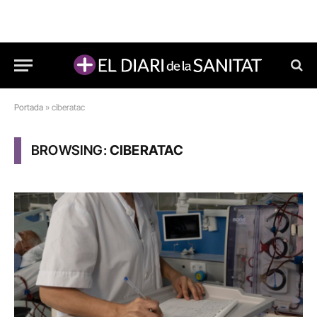
Portada
»
ciberatac
BROWSING:
CIBERATAC