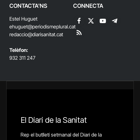
CONTACTA'NS
CONNECTA
Estel Huguet
Facebook
X
YouTube
Telegram
ehuguet
@periodismeplural.cat
(Twitter)
redaccio@diarisanitat.cat
RSS
Telèfon:
932 311 247