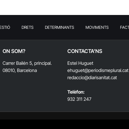
ESTIÓ
DRETS
DETERMINANTS
MOVIMENTS
FAC
ON SOM?
CONTACTA'NS
Carrer Bailén 5, principal.
Estel Huguet
08010, Barcelona
ehuguet
@periodismeplural.cat
redaccio@diarisanitat.cat
Telèfon:
932 311 247