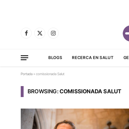
Facebook
X
Instagram
(Twitter)
BLOGS
RECERCA EN SALUT
GE
Portada
»
comissionada Salut
BROWSING:
COMISSIONADA SALUT