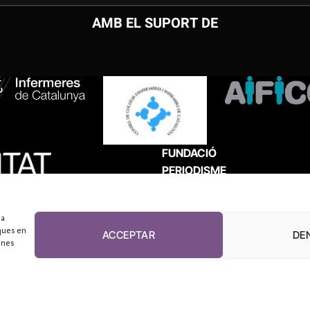
AMB EL SUPORT DE
FUNDACIÓ
PERIODISME
PLURAL
 a
ques en
ACCEPTAR
DE
unes
El Diari de la Sanitat, 2026