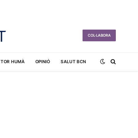
COL·LABORA
CTOR HUMÀ
OPINIÓ
SALUT BCN