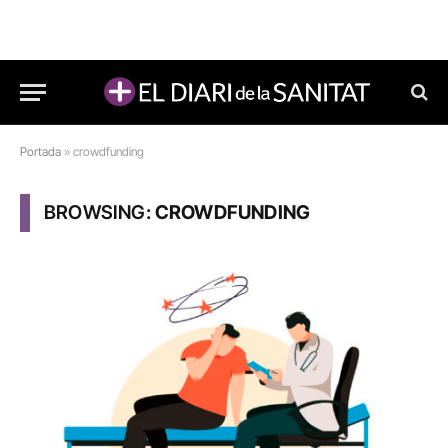
Portada
»
crowdfunding
BROWSING:
CROWDFUNDING