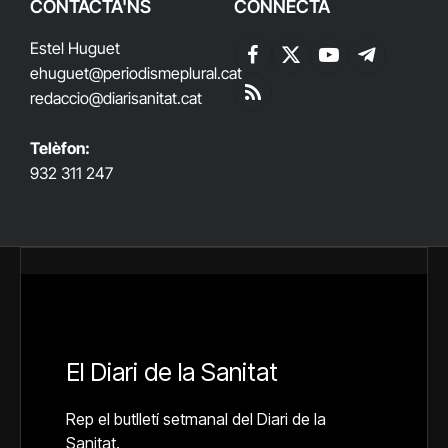
CONTACTA'NS
CONNECTA
Estel Huguet
Facebook
X
YouTube
Telegram
ehuguet
@periodismeplural.cat
(Twitter)
redaccio@diarisanitat.cat
RSS
Telèfon:
932 311 247