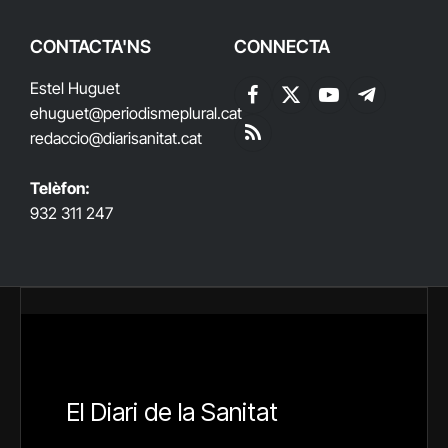
CONTACTA'NS
CONNECTA
Estel Huguet
Facebook
X
YouTube
Telegram
ehuguet
@periodismeplural.cat
(Twitter)
redaccio@diarisanitat.cat
RSS
Telèfon:
932 311 247