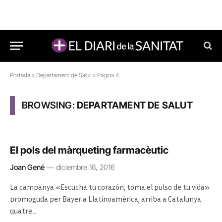
Portada
»
Departament de Salut
»
Página 4
BROWSING:
DEPARTAMENT DE SALUT
El pols del màrqueting farmacèutic
Joan Gené
diciembre 16, 2016
La campanya «Escucha tu corazón, toma el pulso de tu vida»
promoguda per Bayer a Llatinoamèrica, arriba a Catalunya
quatre…