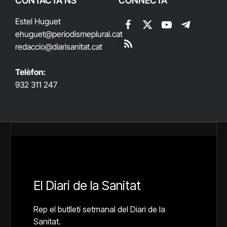
CONTACTA'NS
CONNECTA
Estel Huguet
Facebook
X
YouTube
Telegram
ehuguet
@periodismeplural.cat
(Twitter)
redaccio@diarisanitat.cat
RSS
Telèfon:
932 311 247