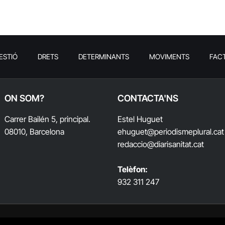
ESTIÓ
DRETS
DETERMINANTS
MOVIMENTS
FAC
ON SOM?
CONTACTA'NS
Carrer Bailén 5, principal.
Estel Huguet
08010, Barcelona
ehuguet
@periodismeplural.cat
redaccio@diarisanitat.cat
Telèfon:
932 311 247