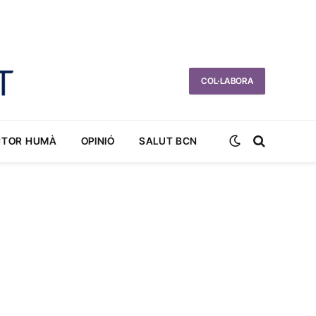
COL·LABORA
CTOR HUMÀ
OPINIÓ
SALUT BCN