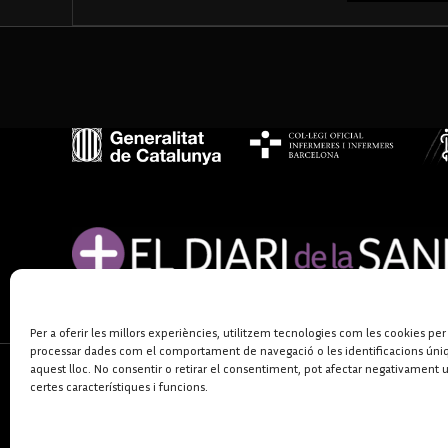
Per a oferir les millors experiències, utilitzem tecnologies com les cookies per
processar dades com el comportament de navegació o les identificacions úni
aquest lloc. No consentir o retirar el consentiment, pot afectar negativament 
certes característiques i funcions.