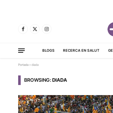
Facebook
X
Instagram
(Twitter)
BLOGS
RECERCA EN SALUT
GE
Portada
»
diada
BROWSING:
DIADA