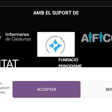
AMB EL SUPORT DE
FUNDACIÓ
PERIODISME
PLURAL
 a
ques en
ACCEPTAR
DE
unes
El Diari de la Sanitat, 2026