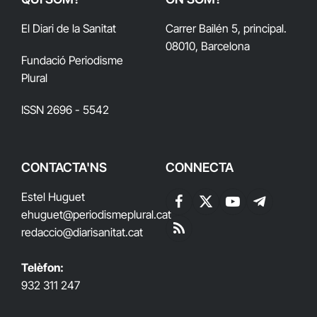
El Diari de la Sanitat
Carrer Bailén 5, principal.
08010, Barcelona
Fundació Periodisme
Plural
ISSN 2696 - 5542
CONTACTA'NS
CONNECTA
Estel Huguet
Facebook
X
YouTube
Telegram
ehuguet
@periodismeplural.cat
(Twitter)
redaccio@diarisanitat.cat
RSS
Telèfon:
932 311 247