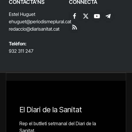
CONTACTA'NS
CONNECTA
Estel Huguet
Facebook
X
YouTube
Telegram
ehuguet
@periodismeplural.cat
(Twitter)
redaccio@diarisanitat.cat
RSS
Telèfon:
932 311 247