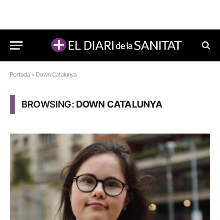
Portada
»
Down Catalunya
BROWSING:
DOWN CATALUNYA