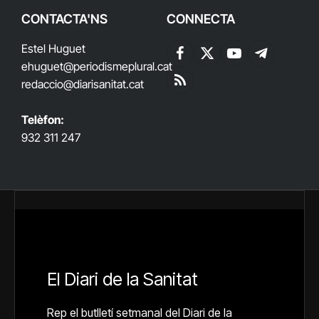
CONTACTA'NS
CONNECTA
Estel Huguet
Facebook
X
YouTube
Telegram
ehuguet
@periodismeplural.cat
(Twitter)
redaccio@diarisanitat.cat
RSS
Telèfon:
932 311 247