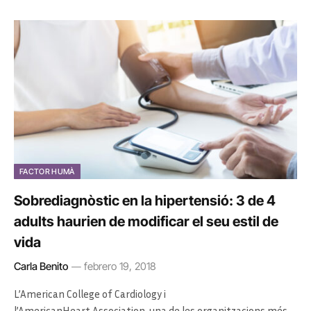
FACTOR HUMÀ
Sobrediagnòstic en la hipertensió: 3 de 4
adults haurien de modificar el seu estil de
vida
Carla Benito
febrero 19, 2018
L’American College of Cardiology i
l’AmericanHeart Association, una de les organitzacions més