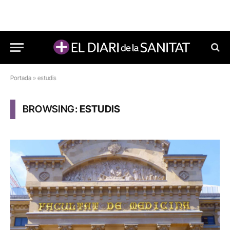
Portada
»
estudis
BROWSING:
ESTUDIS