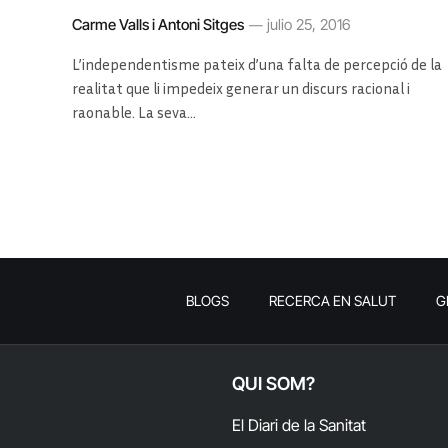
Carme Valls i Antoni Sitges
julio 25, 2016
L’independentisme pateix d’una falta de percepció de la
realitat que li impedeix generar un discurs racional i
raonable. La seva…
BLOGS
RECERCA EN SALUT
G
QUI SOM?
El Diari de la Sanitat