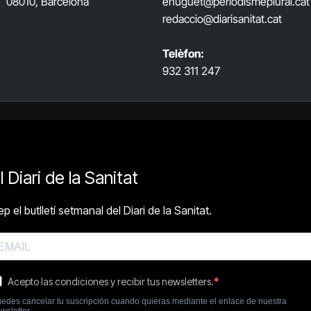
08010, Barcelona
ehuguet
@periodismeplural.cat
redaccio@diarisanitat.cat
Telèfon:
932 311 247