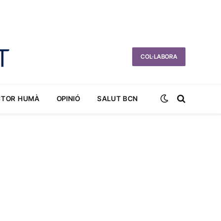
COL·LABORA
CTOR HUMÀ
OPINIÓ
SALUT BCN