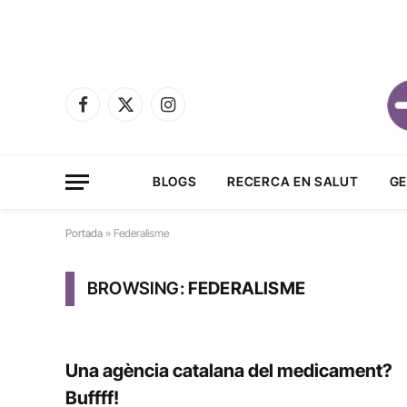
Facebook
X
Instagram
(Twitter)
BLOGS
RECERCA EN SALUT
GE
Portada
»
Federalisme
BROWSING:
FEDERALISME
Una agència catalana del medicament?
Buffff!