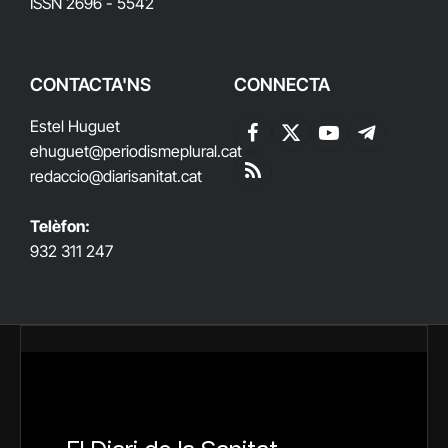
ISSN 2696 - 5542
CONTACTA'NS
CONNECTA
Estel Huguet
Facebook
X
YouTube
Telegram
ehuguet
@periodismeplural.cat
(Twitter)
redaccio@diarisanitat.cat
RSS
Telèfon:
932 311 247