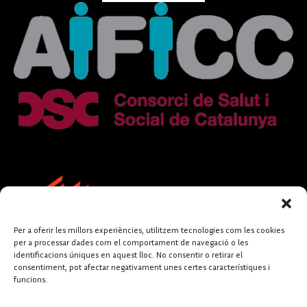
Per a oferir les millors experiències, utilitzem tecnologies com les cookies
per a processar dades com el comportament de navegació o les
identificacions úniques en aquest lloc. No consentir o retirar el
consentiment, pot afectar negativament unes certes característiques i
funcions.