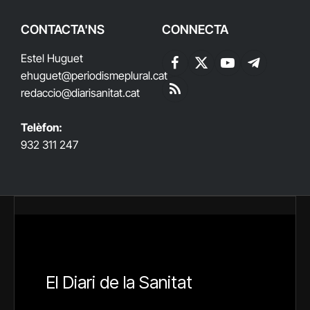
CONTACTA'NS
CONNECTA
Estel Huguet
Facebook
X
YouTube
Telegram
ehuguet
@periodismeplural.cat
(Twitter)
redaccio@diarisanitat.cat
RSS
Telèfon:
932 311 247