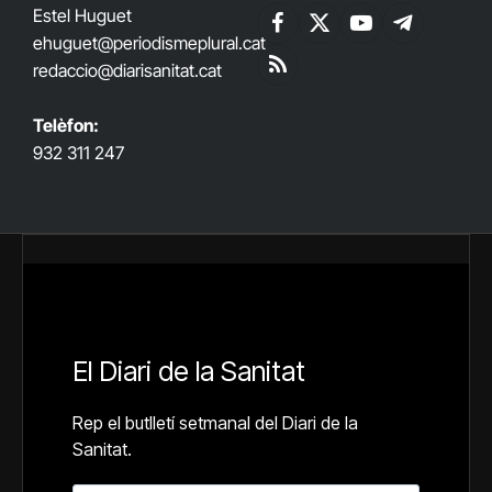
Estel Huguet
Facebook
X
YouTube
Telegram
ehuguet
@periodismeplural.cat
(Twitter)
redaccio@diarisanitat.cat
RSS
Telèfon:
932 311 247