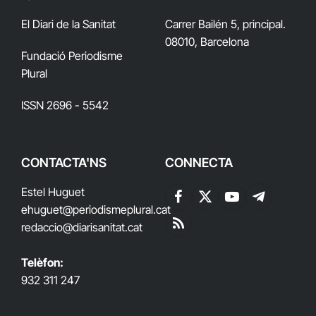
El Diari de la Sanitat
Carrer Bailén 5, principal.
08010, Barcelona
Fundació Periodisme
Plural
ISSN 2696 - 5542
CONTACTA'NS
CONNECTA
Estel Huguet
Facebook
X
YouTube
Telegram
ehuguet
@periodismeplural.cat
(Twitter)
redaccio@diarisanitat.cat
RSS
Telèfon:
932 311 247