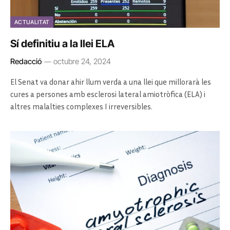
ACTUALITAT
Sí definitiu a la llei ELA
Redacció
octubre 24, 2024
El Senat va donar ahir llum verda a una llei que millorarà les
cures a persones amb esclerosi lateral amiotròfica (ELA) i
altres malalties complexes I irreversibles.