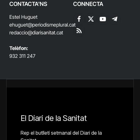
CONTACTA'NS
CONNECTA
Estel Huguet
Facebook
X
YouTube
Telegram
ehuguet
@periodismeplural.cat
(Twitter)
redaccio@diarisanitat.cat
RSS
Telèfon:
932 311 247