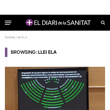
Portada
»
llei ELA
BROWSING:
LLEI ELA