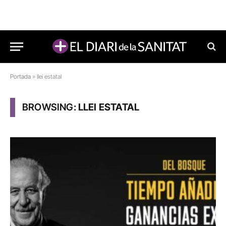
Portada
»
llei estatal
BROWSING:
LLEI ESTATAL