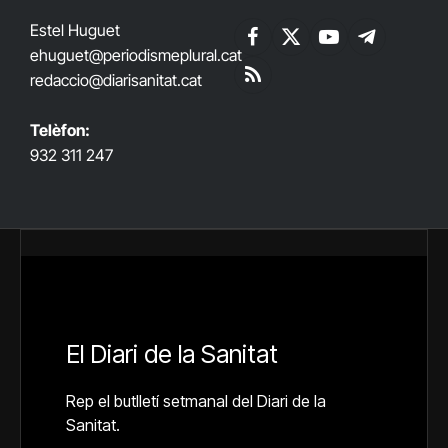
Estel Huguet
Facebook
X
YouTube
Telegram
ehuguet
@periodismeplural.cat
(Twitter)
redaccio@diarisanitat.cat
RSS
Telèfon:
932 311 247