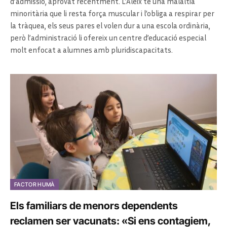
d’admissió, aprovat recentment. L’Aleix té una malaltia
minoritària que li resta força muscular i l’obliga a respirar per
la tràquea, els seus pares el volen dur a una escola ordinària,
però l’administració li ofereix un centre d’educació especial
molt enfocat a alumnes amb pluridiscapacitats.
FACTOR HUMÀ
Els familiars de menors dependents
reclamen ser vacunats: «Si ens contagiem,