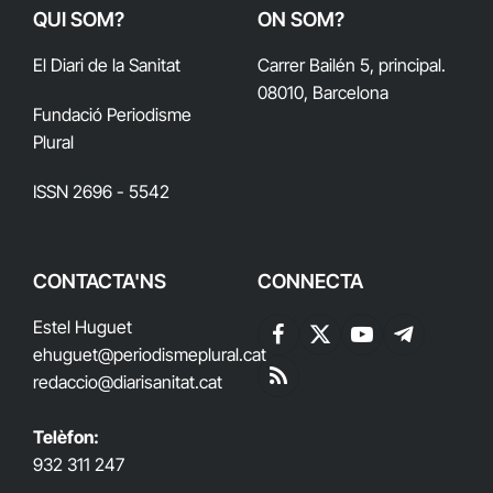
QUI SOM?
ON SOM?
El Diari de la Sanitat
Carrer Bailén 5, principal.
08010, Barcelona
Fundació Periodisme
Plural
ISSN 2696 - 5542
CONTACTA'NS
CONNECTA
Estel Huguet
Facebook
X
YouTube
Telegram
ehuguet
@periodismeplural.cat
(Twitter)
redaccio@diarisanitat.cat
RSS
Telèfon:
932 311 247