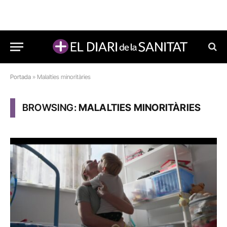
Portada
»
Malalties minoritàries
BROWSING:
MALALTIES MINORITÀRIES