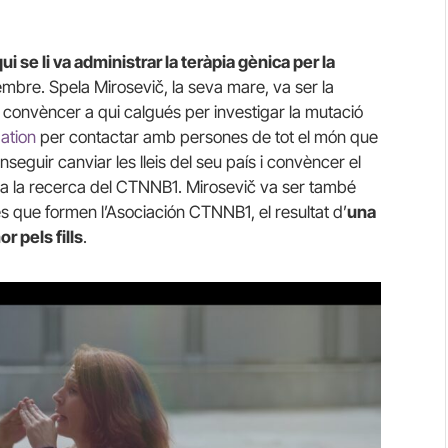
ui se li va administrar la teràpia gènica per la
mbre. Spela Mirosevič, la seva mare, va ser la
r convèncer a qui calgués per investigar la mutació
ation
per contactar amb persones de tot el món que
nseguir canviar les lleis del seu país i convèncer el
 a la recerca del CTNNB1. Mirosevič va ser també
ies que formen l’Asociación CTNNB1, el resultat d’
una
r pels fills
.