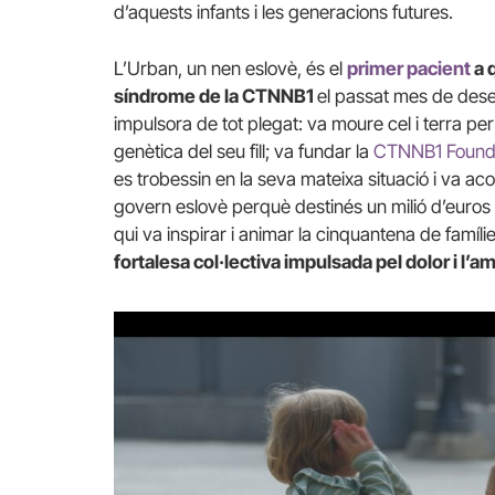
d’aquests infants i les generacions futures.
L’Urban, un nen eslovè, és el
primer pacient
a q
síndrome de la CTNNB1
el passat mes de dese
impulsora de tot plegat: va moure cel i terra pe
genètica del seu fill; va fundar la
CTNNB1 Found
es trobessin en la seva mateixa situació i va aco
govern eslovè perquè destinés un milió d’euros
qui va inspirar i animar la cinquantena de famíl
fortalesa col·lectiva impulsada pel dolor i l’amo