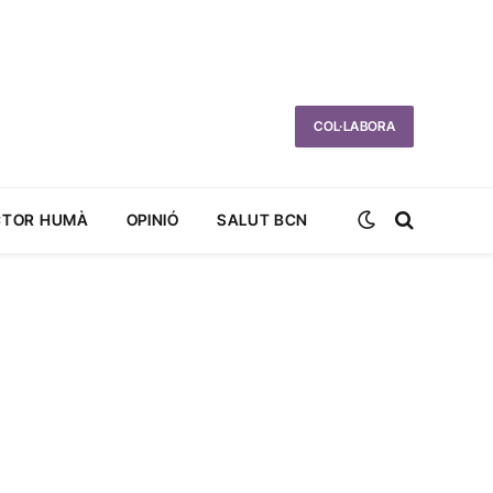
COL·LABORA
CTOR HUMÀ
OPINIÓ
SALUT BCN