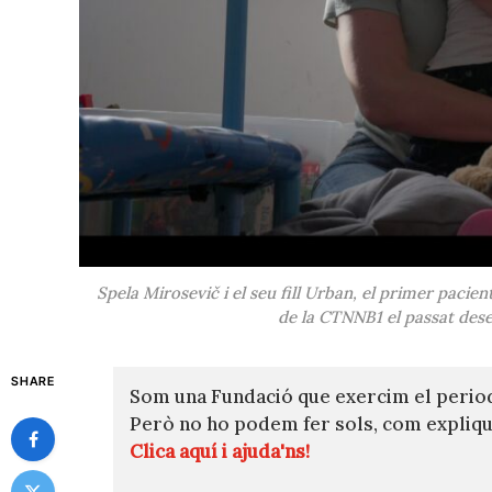
Spela Mirosevič i el seu fill Urban, el primer pacien
de la CTNNB1 el passat des
SHARE
Som una Fundació que exercim el perio
Però no ho podem fer sols, com expli
Clica aquí i ajuda'ns!