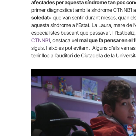
afectades per aquesta síndrome tan poc co
primer diagnosticat amb la síndrome CTNNB1 a 
soledat
» que van sentir durant mesos, quan els
aquesta síndrome a l’Estat. La Laura, mare de l’A
especialistes buscant què passava”. I l’Estíbaliz,
CTNNB1
, destaca «el
mal que fa pensar en el 
siguis. I això es pot evitar». Alguns d’ells van a
tenir lloc a l’auditori de Ciutadella de la Univer