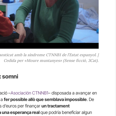
gnosticat amb la síndrome CTNNB1 de l’Estat espanyol. |
Cedida per «Moure muntanyes» (Sense ficció, 3Cat).
ix somni
ació –
Asociación CTNNB1
– disposada a avançar en
i a
fer possible allò que semblava impossible
. De
s d’euros per finançar
un tractament
a una esperança real
que podria beneficiar algun