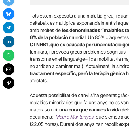
Tots estem exposats a una malaltia greu, i quan a
daltabaix es multiplica exponencialment si aques
amb moltes de
les denominades “malalties ra
6% de la població
mundial. Un 80% d’aquestes s
CTNNB1, que és causada per una mutació ge
familiars, i provoca greus problemes cognitius –dif
transtorns en el llenguatge– i de mobilitat (la ma
no arriben a caminar mai). Actualment, la sín
tractament específic, però la teràpia gènica
afectats.
Aquesta possibilitat de canvi s’ha generat gràc
malalties minoritàries que fa uns anys no es van r
mateix somni:
una cura que canviés la vida dels 
documental
Moure Muntanyes
, que s’emetrà a
(22.05 hores). Durant dos anys han recollit
expe