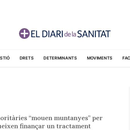
STIÓ
DRETS
DETERMINANTS
MOVIMENTS
FA
a
inoritàries “mouen muntanyes” per
segueixen finançar un tractament