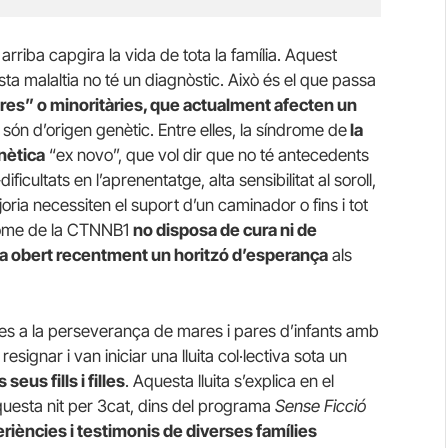
rriba capgira la vida de tota la família. Aquest
ta malaltia no té un diagnòstic. Això és el que passa
res” o minoritàries, que actualment afecten un
ón d’origen genètic. Entre elles, la síndrome de
la
nètica
“ex novo”, que vol dir que no té antecedents
icultats en l’aprenentatge, alta sensibilitat al soroll,
joria necessiten el suport d’un caminador o fins i tot
drome de la CTNNB1
no disposa de cura ni de
 ha obert recentment un horitzó d’esperança
als
ies a la perseverança de mares i pares d’infants amb
esignar i van iniciar una lluita col·lectiva sota un
seus fills i filles
. Aquesta lluita s’explica en el
questa nit per 3cat, dins del programa
Sense Ficció
riències i testimonis de diverses famílies