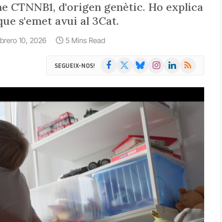
me CTNNB1, d'origen genètic. Ho explica
e s'emet avui al 3Cat.
ebrero 10, 2026
5 Mins Read
Facebook
X
Bluesky
Instagram
LinkedIn
RSS
SEGUEIX-NOS!
(Twitter)