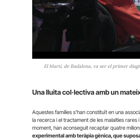
El Martí, de Badalona, va ser el primer dia
Una lluita col·lectiva amb un mate
Aquestes famílies s’han constituït en una associ
la recerca i el tractament de les malalties rares 
moment, han aconseguit recaptar quatre milion
experimental amb teràpia gènica, que supos