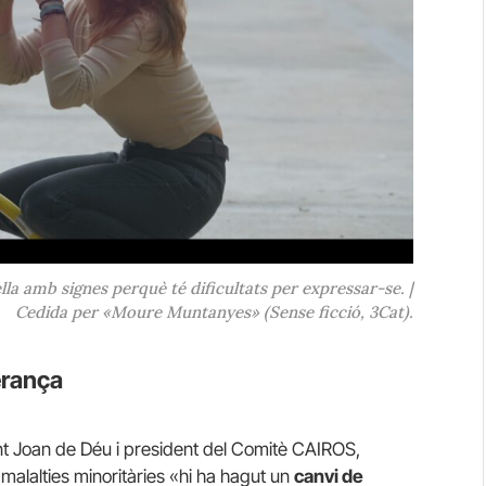
la amb signes perquè té dificultats per expressar-se. |
Cedida per «Moure Muntanyes» (Sense ficció, 3Cat).
erança
nt Joan de Déu i president del Comitè CAIROS,
malalties minoritàries «hi ha hagut un
canvi de