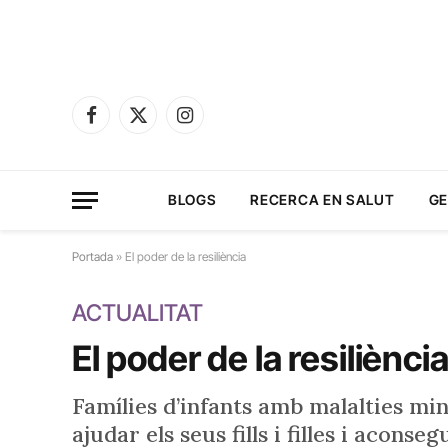
Facebook
X
Instagram
(Twitter)
BLOGS
RECERCA EN SALUT
GE
Portada
»
El poder de la resiliència
ACTUALITAT
El poder de la resiliènci
Famílies d’infants amb malalties m
ajudar els seus fills i filles i acon