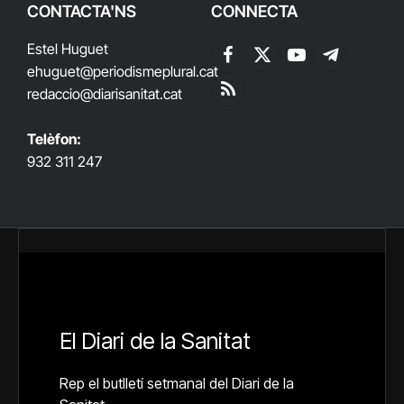
CONTACTA'NS
CONNECTA
Estel Huguet
Facebook
X
YouTube
Telegram
ehuguet
@periodismeplural.cat
(Twitter)
redaccio@diarisanitat.cat
RSS
Telèfon:
932 311 247