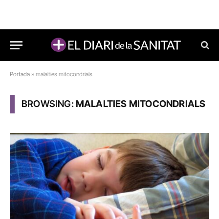
Portada
»
malalties mitocondrials
BROWSING:
MALALTIES MITOCONDRIALS