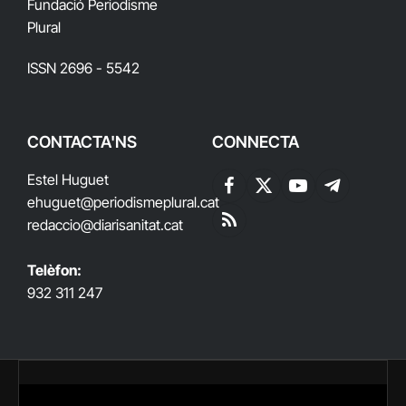
Fundació Periodisme
Plural
ISSN 2696 - 5542
CONTACTA'NS
CONNECTA
Estel Huguet
Facebook
X
YouTube
Telegram
ehuguet
@periodismeplural.cat
(Twitter)
redaccio@diarisanitat.cat
RSS
Telèfon:
932 311 247