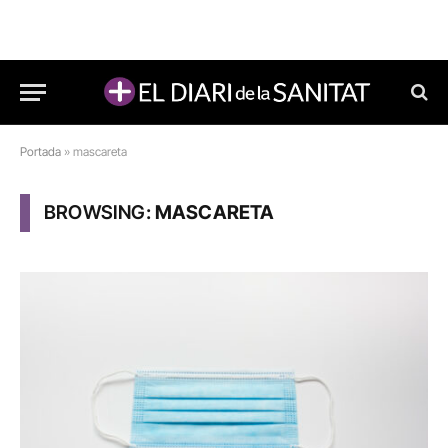
Portada
»
mascareta
BROWSING:
MASCARETA