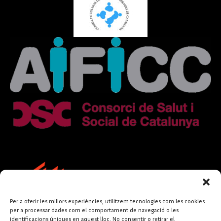
Per a oferir les millors experiències, utilitzem tecnologies com les cookies
per a processar dades com el comportament de navegació o les
identificacions úniques en aquest lloc. No consentir o retirar el