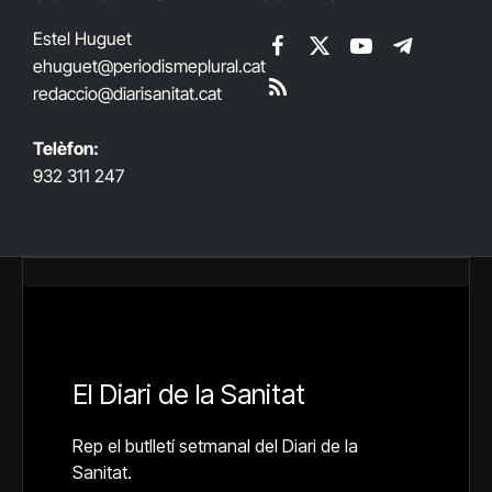
Estel Huguet
Facebook
X
YouTube
Telegram
ehuguet
@periodismeplural.cat
(Twitter)
redaccio@diarisanitat.cat
RSS
Telèfon:
932 311 247