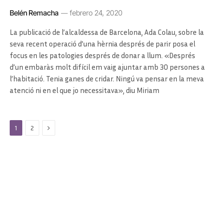
Belén Remacha
febrero 24, 2020
La publicació de l’alcaldessa de Barcelona, ​​Ada Colau, sobre la
seva recent operació d’una hèrnia després de parir posa el
focus en les patologies després de donar a llum. «Després
d’un embaràs molt difícil em vaig ajuntar amb 30 persones a
l’habitació. Tenia ganes de cridar. Ningú va pensar en la meva
atenció ni en el que jo necessitava», diu Miriam
Next
1
2