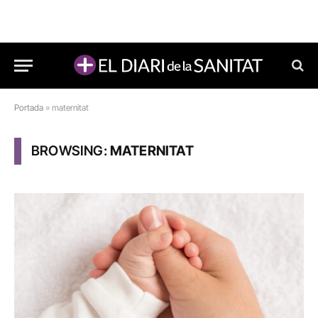
Portada
»
maternitat
BROWSING:
MATERNITAT