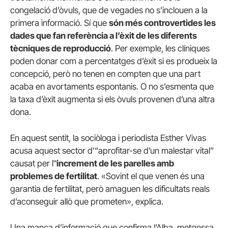
congelació d’òvuls, que de vegades no s’inclouen a la
primera informació. Sí que
són més controvertides les
dades que fan referència a l’èxit de les diferents
tècniques de reproducció
. Per exemple, les clíniques
poden donar com a percentatges d’èxit si es produeix la
concepció, però no tenen en compten que una part
acaba en avortaments espontanis. O no s’esmenta que
la taxa d’èxit augmenta si els òvuls provenen d’una altra
dona.
En aquest sentit, la sociòloga i periodista Esther Vivas
acusa aquest sector d’“aprofitar-se d’un malestar vital”
causat per l‟
increment de les parelles amb
problemes de fertilitat
. «Sovint el que venen és una
garantia de fertilitat, però amaguen les dificultats reals
d’aconseguir allò que prometen», explica.
Una manca d’informació que confirma l’Alba, metgessa