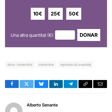
10€
25€
50€
DONAR
Una altra quantitat (€):
dona i maternitat
maternitat
reproducció assistida
Facebook
Twitter
Bluesky
LinkedIn
Telegram
Copy
Email
Link
Alberto Senante