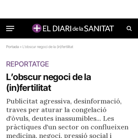
Portada
»
L’obscur negoci de la (in)fertilitat
REPORTATGE
L’obscur negoci de la
(in)fertilitat
Publicitat agressiva, desinformació,
traves per aturar la congelació
d'òvuls, deutes inassumibles... Les
pràctiques d'un sector on conflueixen
medicina, negoci, pressió social i