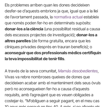
Els problemes arriben quan les dones decideixen
desfer-se d’aquests embrions ja que, igual que a la llei
de l’avortament passada, la
normativa actual
estableix
que només poden fer-ho en determinats supòsits:
donar-los a la ciència
(una possibilitat residual a causa
dels escassos projectes de investigació);
donar-los a
altres parelles
(de forma gratuïta, encara que les
clíniques privades després en trauran beneficis); o
aconseguir que dos professionals mèdics certifiquin
la teva impossibilitat de tenir fills
.
A través de la seva comunitat,
Mamás desobedientes
,
Vivas va rebre nombroses queixes de dones que
decideixen acabar amb el manteniment dels seus òvuls
però no aconsegueixen fer-ho a causa d’aquests
requisits, amb l’agreujant que es veuen obligades a
costejar-lo. “M’obliguen a seguir pagant, en el meu cas
10 anys més perquè en tinc 40. A més, si no afronto els