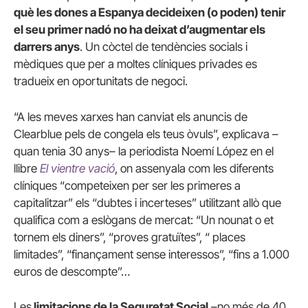
què les dones a Espanya decideixen (o poden) tenir
el seu primer nadó no ha deixat d’augmentar els
darrers anys
. Un còctel de tendències socials i
mèdiques que per a moltes clíniques privades es
tradueix en oportunitats de negoci.
“A les meves xarxes han canviat els anuncis de
Clearblue pels de congela els teus òvuls”, explicava –
quan tenia 30 anys– la periodista Noemí López en el
llibre
El vientre vació
, on assenyala com les diferents
clíniques “competeixen per ser les primeres a
capitalitzar” els “dubtes i incerteses” utilitzant allò que
qualifica com a eslògans de mercat: “Un nounat o et
tornem els diners”, “proves gratuïtes”, “ places
limitades”, “finançament sense interessos”, “fins a 1.000
euros de descompte”…
Les
limitacions de la Seguretat Social
–no més de 40