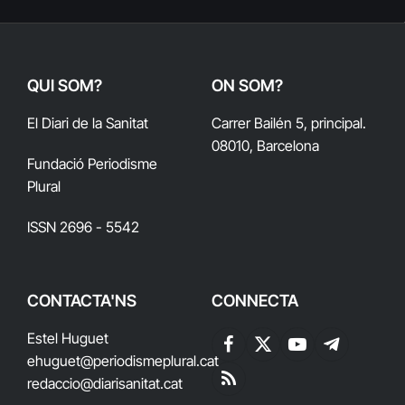
QUI SOM?
ON SOM?
El Diari de la Sanitat
Carrer Bailén 5, principal.
08010, Barcelona
Fundació Periodisme
Plural
ISSN 2696 - 5542
CONTACTA'NS
CONNECTA
Estel Huguet
Facebook
X
YouTube
Telegram
ehuguet
@periodismeplural.cat
(Twitter)
redaccio@diarisanitat.cat
RSS