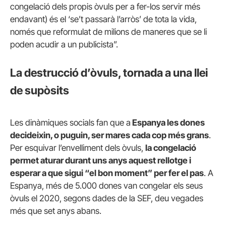
congelació dels propis òvuls per a fer-los servir més
endavant) és el ‘se’t passarà l’arròs’ de tota la vida,
només que reformulat de milions de maneres que se li
poden acudir a un publicista”.
La destrucció d’òvuls, tornada a una llei
de supòsits
Les dinàmiques socials fan que a
Espanya les dones
decideixin, o puguin, ser mares cada cop més grans
.
Per esquivar l’envelliment dels òvuls,
la congelació
permet aturar durant uns anys aquest rellotge i
esperar a que sigui “el bon moment” per fer el pas
. A
Espanya, més de 5.000 dones van congelar els seus
òvuls el 2020, segons dades de la SEF, deu vegades
més que set anys abans.