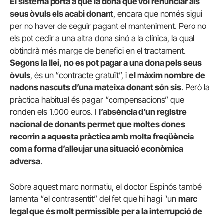
El sistema porta a que la dona que vol renunciar als
seus òvuls els acabi donant
, encara que només sigui
per no haver de seguir pagant el manteniment. Però no
els pot cedir a una altra dona sinó a la clínica, la qual
obtindrà més marge de benefici en el tractament.
Segons la llei,
no es pot pagar a una dona pels seus
òvuls
, és un “contracte gratuït”, i
el màxim nombre de
nadons nascuts d’una mateixa donant són sis
. Però la
pràctica habitual és pagar “compensacions” que
ronden els 1.000 euros. I
l’absència d’un registre
nacional de donants permet que moltes dones
recorrin a aquesta pràctica amb molta freqüència
com a forma d’alleujar una situació econòmica
adversa
.
Sobre aquest marc normatiu, el doctor Espinós també
lamenta “el contrasentit” del fet que hi hagi “un
marc
legal que és molt permissible per a la interrupció de