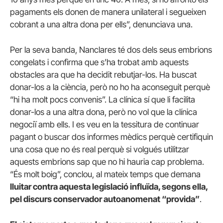
pagaments els donen de manera unilateral i segueixen
cobrant a una altra dona per ells”, denunciava una.
Per la seva banda, Nanclares té dos dels seus embrions
congelats i confirma que s’ha trobat amb aquests
obstacles ara que ha decidit rebutjar-los. Ha buscat
donar-los a la ciència, però no ho ha aconseguit perquè
“hi ha molt pocs convenis”. La clínica sí que li facilita
donar-los a una altra dona, però no vol que la clínica
negociï amb ells. I es veu en la tessitura de continuar
pagant o buscar dos informes mèdics perquè certifiquin
una cosa que no és real perquè si volgués utilitzar
aquests embrions sap que no hi hauria cap problema.
“És molt boig”, conclou, al mateix temps que demana
lluitar contra aquesta legislació influïda, segons ella,
pel discurs conservador autoanomenat “provida”
.