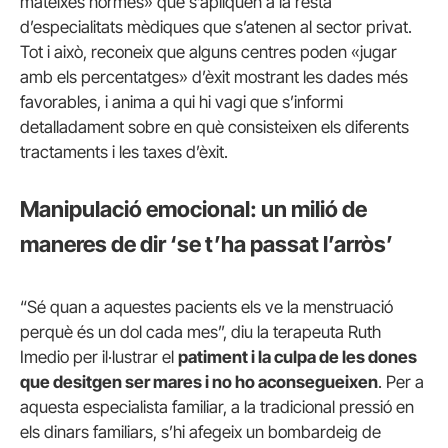
mateixes normes» que s’apliquen a la resta
d’especialitats mèdiques que s’atenen al sector privat.
Tot i això, reconeix que alguns centres poden «jugar
amb els percentatges» d’èxit mostrant les dades més
favorables, i anima a qui hi vagi que s’informi
detalladament sobre en què consisteixen els diferents
tractaments i les taxes d’èxit.
Manipulació emocional: un milió de
maneres de dir ‘se t’ha passat l’arròs’
“Sé quan a aquestes pacients els ve la menstruació
perquè és un dol cada mes”, diu la terapeuta Ruth
Imedio per il·lustrar el
patiment i la culpa de les dones
que desitgen ser mares i no ho aconsegueixen
. Per a
aquesta especialista familiar, a la tradicional pressió en
els dinars familiars, s’hi afegeix un bombardeig de