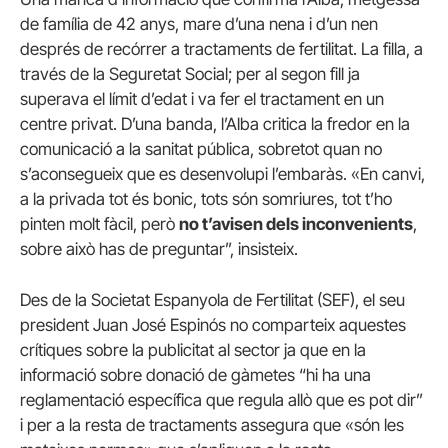
de família de 42 anys, mare d’una nena i d’un nen
després de recórrer a tractaments de fertilitat. La filla, a
través de la Seguretat Social; per al segon fill ja
superava el límit d’edat i va fer el tractament en un
centre privat. D’una banda, l’Alba critica la fredor en la
comunicació a la sanitat pública, sobretot quan no
s’aconsegueix que es desenvolupi l’embaràs. «En canvi,
a la privada tot és bonic, tots són somriures, tot t’ho
pinten molt fàcil, però
no t’avisen dels inconvenients
,
sobre això has de preguntar”, insisteix.
Des de la Societat Espanyola de Fertilitat (SEF), el seu
president Juan José Espinós no comparteix aquestes
crítiques sobre la publicitat al sector ja que en la
informació sobre donació de gàmetes “hi ha una
reglamentació específica que regula allò que es pot dir”
i per a la resta de tractaments assegura que «són les