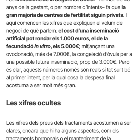
anys de la gestant, o per nombre d’intents– fa que
la
gran majoria de centres de fertilitat siguin privats
. I
aquí comencen les xifres que expliquen el volum de
negoci de què parlem:
el cost d’una inseminació
artificial pot rondar els 1.000 euros, el de la
fecundació
in vitro
, els 5.000€
; mitjançant una
ovodonació, més de 7.000€, la congelació d’òvuls per a
una possible futura inseminació, prop de 3.000€. Però
és clar, aquests números només són reals si tot surt bé
al primer intent, per la qual cosa la despesa final
acostuma a ser molt més gran.
Les xifres ocultes
Les xifres dels preus dels tractaments acostumen a ser
clares, encara que hi ha alguns aspectes, com els
tractaments hormonals o el manteniment de la