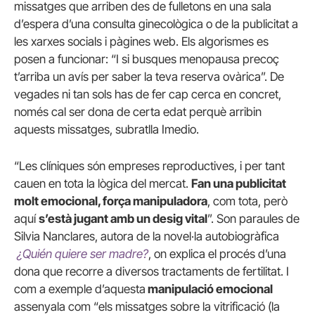
missatges que arriben des de fulletons en una sala
d’espera d’una consulta ginecològica o de la publicitat a
les xarxes socials i pàgines web. Els algorismes es
posen a funcionar: “I si busques menopausa precoç
t’arriba un avís per saber la teva reserva ovàrica”. De
vegades ni tan sols has de fer cap cerca en concret,
només cal ser dona de certa edat perquè arribin
aquests missatges, subratlla Imedio.
“Les clíniques són empreses reproductives, i per tant
cauen en tota la lògica del mercat.
Fan una publicitat
molt emocional, força manipuladora
, com tota, però
aquí
s’està jugant amb un desig vital
”. Son paraules de
Silvia Nanclares, autora de la novel·la autobiogràfica
¿Quién quiere ser madre?
, on explica el procés d’una
dona que recorre a diversos tractaments de fertilitat. I
com a exemple d’aquesta
manipulació emocional
assenyala com “els missatges sobre la vitrificació (la