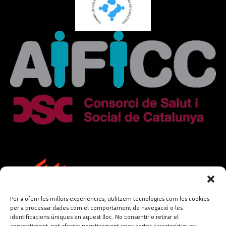
Per a oferir les millors experiències, utilitzem tecnologies com les cookies
per a processar dades com el comportament de navegació o les
identificacions úniques en aquest lloc. No consentir o retirar el
consentiment, pot afectar negativament unes certes característiques i