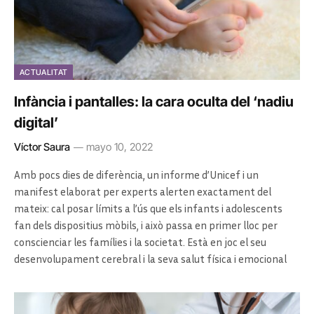
ACTUALITAT
Infància i pantalles: la cara oculta del ‘nadiu
digital’
Víctor Saura
mayo 10, 2022
Amb pocs dies de diferència, un informe d’Unicef i un
manifest elaborat per experts alerten exactament del
mateix: cal posar límits a l’ús que els infants i adolescents
fan dels dispositius mòbils, i això passa en primer lloc per
conscienciar les famílies i la societat. Està en joc el seu
desenvolupament cerebral i la seva salut física i emocional