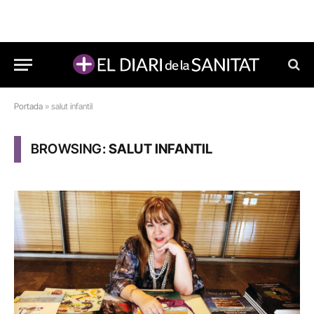
Portada
»
salut infantil
BROWSING:
SALUT INFANTIL