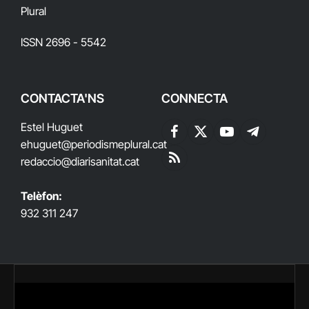
Plural
ISSN 2696 - 5542
CONTACTA'NS
CONNECTA
Estel Huguet
Facebook
X
YouTube
Telegram
ehuguet
@periodismeplural.cat
(Twitter)
redaccio@diarisanitat.cat
RSS
Telèfon:
932 311 247