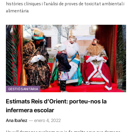
històries clíniques i l’anàlisi de proves de toxicitat ambiental i
alimentària
GESTIÓ SANITÀRIA
Estimats Reis d’Orient: porteu-nos la
infermera escolar
Ana Ibañez
enero 4, 2022