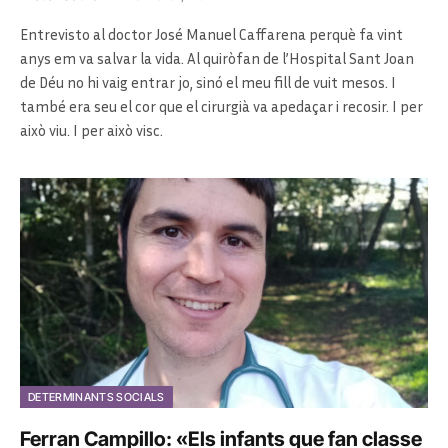
Entrevisto al doctor José Manuel Caffarena perquè fa vint
anys em va salvar la vida. Al quiròfan de l’Hospital Sant Joan
de Déu no hi vaig entrar jo, sinó el meu fill de vuit mesos. I
també era seu el cor que el cirurgià va apedaçar i recosir. I per
això viu. I per això visc.
DETERMINANTS SOCIALS
Ferran Campillo: «Els infants que fan classe