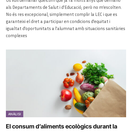
Us vull demanar quelcom que ja fa molts anys que demano
als Departaments de Salut i d’Educació, però no m’escolten.
No és res excepcional, simplement complir la LEC i que es
garanteixi el dret a participar en condicions d’equitat i
igualtat d’oportunitats a l’alumnat amb situacions sanitàries
complexes
ANÀLISI
El consum d’aliments ecològics durant la