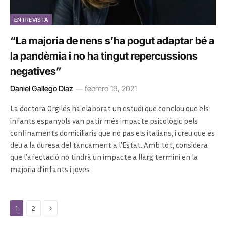
ENTREVISTA
“La majoria de nens s’ha pogut adaptar bé a
la pandèmia i no ha tingut repercussions
negatives”
Daniel Gallego Díaz
febrero 19, 2021
La doctora Orgilés ha elaborat un estudi que conclou que els
infants espanyols van patir més impacte psicològic pels
confinaments domiciliaris que no pas els italians, i creu que es
deu a la duresa del tancament a l’Estat. Amb tot, considera
que l’afectació no tindrà un impacte a llarg termini en la
majoria d’infants i joves
Next
1
2