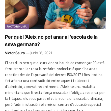
FACTOR HUMÀ
Per què l’Aleix no pot anar a l’escola de la
seva germana?
Víctor Saura
junio 18, 2021
El cas d’un nen que el curs vinent hauria de començar P3 està
fent trontollar tota la retòrica proinclusió que s’ha anat
repetint des de l’aprovació del decret 150/2017, i fins i tot ha
fet aflorar una contradicció entre aquest i el decret
d’admissió, aprovat recentment. L’Aleix té una malaltia
minoritària que li resta força muscular i l’obliga a respirar per
la tràquea, els seus pares el volen dur a una escola ordinària,
però l’administració li ofereix un centre d’educació especial
molt enfocat a alumnes amb pluridiscapacitats.