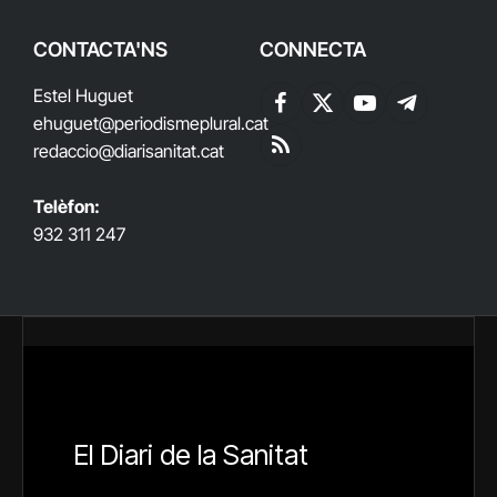
CONTACTA'NS
CONNECTA
Estel Huguet
Facebook
X
YouTube
Telegram
ehuguet
@periodismeplural.cat
(Twitter)
redaccio@diarisanitat.cat
RSS
Telèfon:
932 311 247