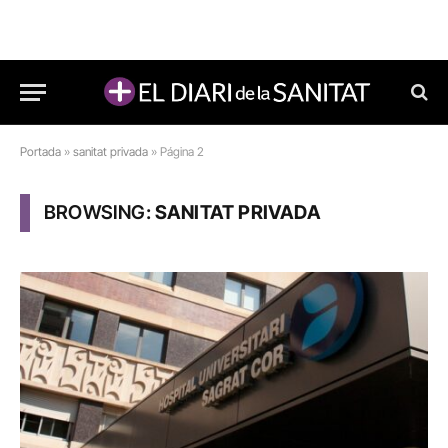
Portada
»
sanitat privada
»
Página 2
BROWSING:
SANITAT PRIVADA