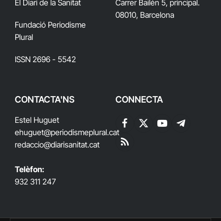
El Diari de la Sanitat
Carrer Bailén 5, principal.
08010, Barcelona
Fundació Periodisme
Plural
ISSN 2696 - 5542
CONTACTA'NS
CONNECTA
Estel Huguet
Facebook
X
YouTube
Telegram
ehuguet
@periodismeplural.cat
(Twitter)
redaccio@diarisanitat.cat
RSS
Telèfon:
932 311 247