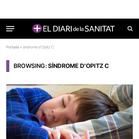
Portada
»
síndrome d'Opitz C
BROWSING:
SÍNDROME D’OPITZ C