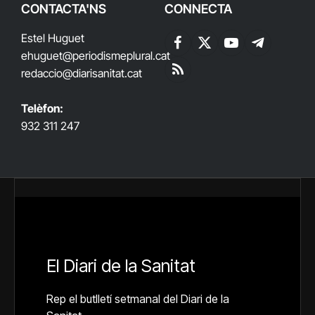
CONTACTA'NS
CONNECTA
Estel Huguet
Facebook
X
YouTube
Telegram
ehuguet
@periodismeplural.cat
(Twitter)
redaccio@diarisanitat.cat
RSS
Telèfon:
932 311 247