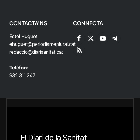
CONTACTA'NS
CONNECTA
Estel Huguet
Facebook
X
YouTube
Telegram
ehuguet
@periodismeplural.cat
(Twitter)
redaccio@diarisanitat.cat
RSS
Telèfon:
932 311 247