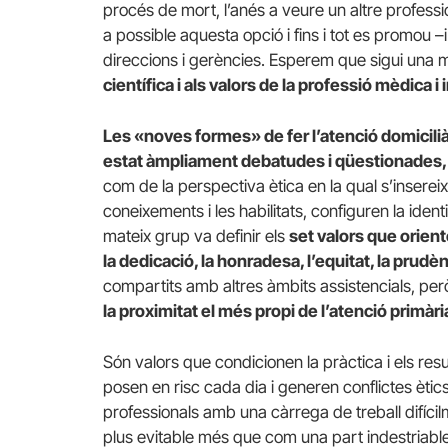
procés de mort, l’anés a veure un altre professi
a possible aquesta opció i fins i tot es promou
direccions i gerències. Esperem que sigui una 
científica i als valors de la professió mèdica 
Les «noves formes» de fer l’atenció domicili
estat àmpliament debatudes i qüestionades
com de la perspectiva ètica en la qual s’inserei
coneixements i les habilitats, configuren la ident
mateix grup va definir els
set valors que oriente
la dedicació, la honradesa, l’equitat, la prudèn
compartits amb altres àmbits assistencials, per
la proximitat el més propi de l’atenció primàri
Són valors que condicionen la pràctica i els resu
posen en risc cada dia i generen conflictes ètic
professionals amb una càrrega de treball difíci
plus evitable més que com una part indestriabl