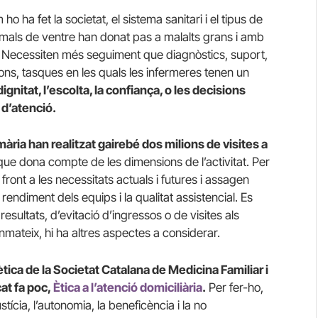
o ha fet la societat, el sistema sanitari i el tipus de
els mals de ventre han donat pas a malalts grans i amb
ut. Necessiten més seguiment que diagnòstics, suport,
ns, tasques en les quals les infermeres tenen un
dignitat, l’escolta, la confiança, o les decisions
d’atenció.
mària han realitzat gairebé dos milions de visites a
a que dona compte de les dimensions de l’activitat. Per
front a les necessitats actuals i futures i assagen
rendiment dels equips i la qualitat assistencial. Es
e resultats, d’evitació d’ingressos o de visites als
anmateix, hi ha altres aspectes a considerar.
tica de la Societat Catalana de Medicina Familiar i
at fa poc,
Ètica a l’atenció domiciliària
.
Per fer-ho,
ustícia, l’autonomia, la beneficència i la no