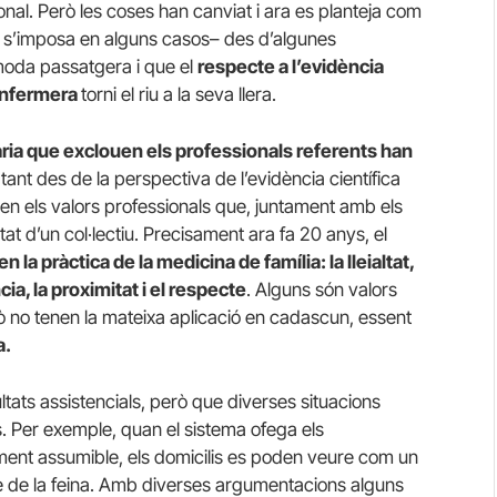
onal. Però les coses han canviat i ara es planteja com
 –i s’imposa en alguns casos– des d’algunes
moda passatgera i que el
respecte a l’evidència
i infermera
torni el riu a la seva llera.
ària que exclouen els professionals referents han
,
tant des de la perspectiva de l’evidència científica
xen els valors professionals que, juntament amb els
itat d’un col·lectiu. Precisament ara fa 20 anys, el
n la pràctica de la medicina de família: la lleialtat,
cia, la proximitat i el respecte
. Alguns són valors
ò no tenen la mateixa aplicació en cadascun, essent
a.
ltats assistencials, però que diverses situacions
s. Per exemple, quan el sistema ofega els
lment assumible, els domicilis es poden veure com un
e de la feina. Amb diverses argumentacions alguns