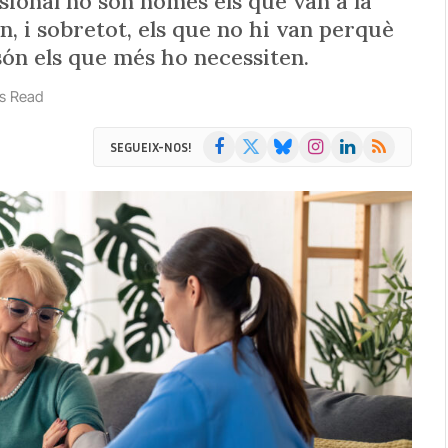
ssional no són només els que van a la
n, i sobretot, els que no hi van perquè
són els que més ho necessiten.
s Read
Facebook
X
Bluesky
Instagram
LinkedIn
RSS
SEGUEIX-NOS!
(Twitter)