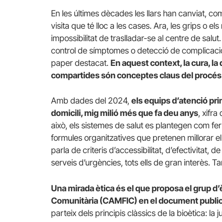
En les últimes dècades les llars han canviat, com h
visita que té lloc a les cases. Ara, les grips o 
impossibilitat de traslladar-se al centre de sal
control de símptomes o detecció de complicacio
paper destacat.
En aquest context, la cura, la 
compartides són conceptes claus del procés 
Amb dades del 2024,
els equips d’atenció pri
domicili, mig milió més que fa deu anys
, xifr
això, els sistemes de salut es plantegen com fer 
formules organitzatives que pretenen millorar el 
parla de criteris d’accessibilitat, d’efectivitat, d
serveis d’urgències, tots ells de gran interès. T
Una mirada ètica és el que proposa el grup d’è
Comunitària (CAMFIC) en el document public
parteix dels principis clàssics de la bioètica: la j