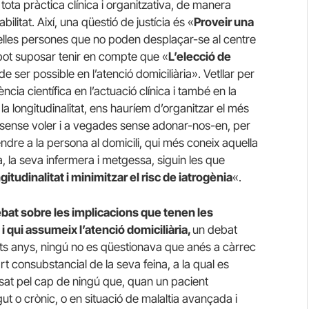
 tota pràctica clínica i organitzativa, de manera
bilitat. Així, una qüestió de justícia és «
Proveir una
lles persones que no poden desplaçar-se al centre
 pot suposar tenir en compte que «
L’elecció de
 ser possible en l’atenció domiciliària». Vetllar per
ncia científica en l’actuació clínica i també en la
 la longitudinalitat, ens hauríem d’organitzar el més
 sense voler i a vegades sense adonar-nos-en, per
ndre a la persona al domicili, qui més coneix aquella
ia, la seva infermera i metgessa, siguin les que
gitudinalitat i minimitzar el risc de iatrogènia
«.
bat sobre les implicacions que tenen les
i qui assumeix l’atenció domiciliària,
un debat
nts anys, ningú no es qüestionava que anés a càrrec
t consubstancial de la seva feina, a la qual es
at pel cap de ningú que, quan un pacient
t o crònic, o en situació de malaltia avançada i