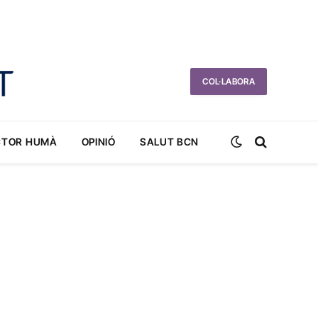
COL·LABORA
CTOR HUMÀ
OPINIÓ
SALUT BCN