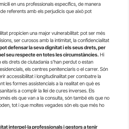
micili en uns professionals específics, de manera
de referents amb els perjudicis que això pot
itat propicien una major vulnerabilitat: pot ser més
isions, ser curosos amb la intimitat, la confidencialitat
t defensar la seva dignitat i els seus drets, per
 pel seu respecte en totes les circumstàncies.
Hi
n els drets de ciutadania s’han perdut o estan
esidencials, els centres penitenciaris o el carrer. Són
ir accessibilitat i longitudinalitat per combatre la
nt les formes assistencials a la realitat en què es
anitaris a complir la llei de cures inverses. Els
només els que van a la consulta, són també els que no
 poden, tot i que moltes vegades són els que més ho
itat interpel·la professionals i gestors a tenir