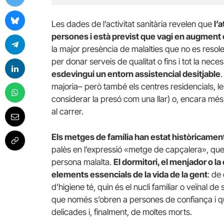
Les dades de l’activitat sanitària revelen que
l’
persones i està previst que vagi en augment 
la major presència de malalties que no es resolen
per donar serveis de qualitat o fins i tot la neces
esdevingui un entorn assistencial desitjable
.
majoria– però també els centres residencials, 
considerar la presó com una llar) o, encara més,
al carrer.
Els metges de família han estat històricament 
palès en l’expressió «metge de capçalera», que p
persona malalta.
El dormitori, el menjador o l
elements essencials de la vida de la gent
: de
d’higiene té, quin és el nucli familiar o veïnal de
que només s’obren a persones de confiança i que
delicades i, finalment, de moltes morts.