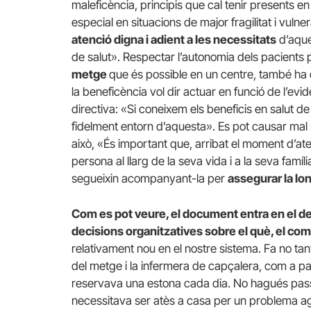
maleficència, principis que cal tenir presents en
especial en situacions de major fragilitat i vulnera
atenció digna i adient a les necessitats
d’aque
de salut». Respectar l’autonomia dels pacients
metge
que és possible en un centre, també ha de
la beneficència vol dir actuar en funció de l’evidè
directiva: «Si coneixem els beneficis en salut de
fidelment entorn d’aquesta». Es pot causar mal
això, «És important que, arribat el moment d’ate
persona al llarg de la seva vida i a la seva famíl
segueixin acompanyant-la per
assegurar la lon
Com es pot veure, el document entra en el de
decisions organitzatives sobre el què, el com 
relativament nou en el nostre sistema. Fa no ta
del metge i la infermera de capçalera, com a par
reservava una estona cada dia. No hagués pass
necessitava ser atès a casa per un problema agu