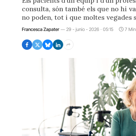
Els pacients d’un equip i d’un profe
consulta, són també els que no hi va
no poden, tot i que moltes vegades 
Francesca Zapater
29 - junio - 2026 · 05:15
7 Min