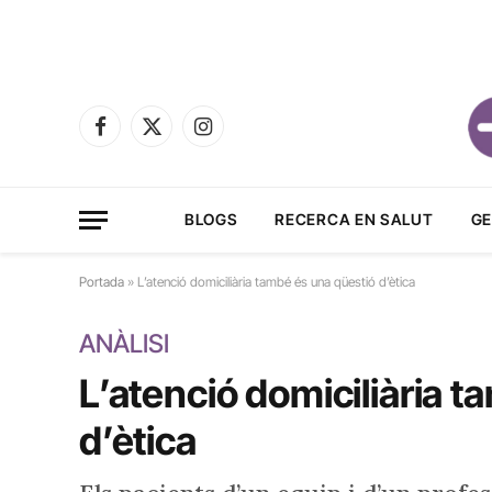
Facebook
X
Instagram
(Twitter)
BLOGS
RECERCA EN SALUT
GE
Portada
»
L’atenció domiciliària també és una qüestió d’ètica
ANÀLISI
L’atenció domiciliària 
d’ètica