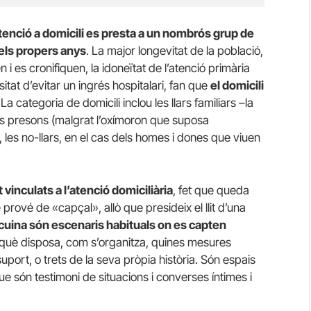
atenció a domicili es presta a un nombrós grup de
els propers anys
. La major longevitat de la població,
 i es cronifiquen, la idoneïtat de l’atenció primària
sitat d’evitar un ingrés hospitalari, fan que
el domicili
 La categoria de domicili inclou les llars familiars –la
les presons (malgrat l’oxímoron que suposa
 les no-llars, en el cas dels homes i dones que viuen
vinculats a l’atenció domiciliària
, fet que queda
rové de «capçal», allò que presideix el llit d’una
a cuina són escenaris habituals on es capten
 què disposa, com s’organitza, quines mesures
 suport, o trets de la seva pròpia història. Són espais
 són testimoni de situacions i converses íntimes i