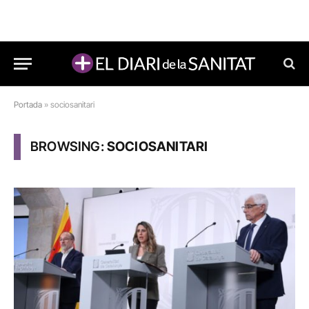
Portada
»
sociosanitari
BROWSING:
SOCIOSANITARI