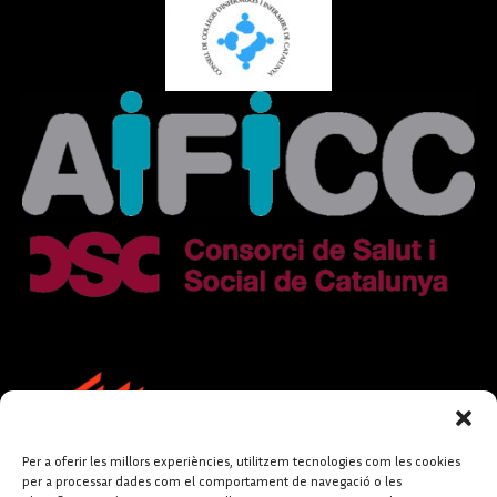
Per a oferir les millors experiències, utilitzem tecnologies com les cookies
per a processar dades com el comportament de navegació o les