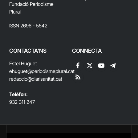
Fundació Periodisme
Plural
ISSN 2696 - 5542
CONTACTA'NS
CONNECTA
Estel Huguet
Facebook
X
YouTube
Telegram
ehuguet
@periodismeplural.cat
(Twitter)
redaccio@diarisanitat.cat
RSS
Telèfon:
932 311 247