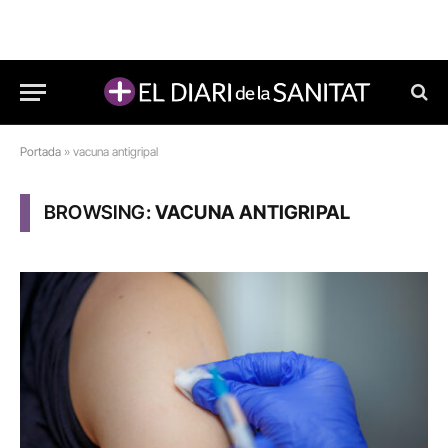
Portada
»
vacuna antigripal
BROWSING:
VACUNA ANTIGRIPAL