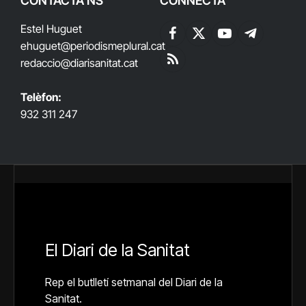
CONTACTA'NS
CONNECTA
Estel Huguet
Facebook
X
YouTube
Telegram
ehuguet
@periodismeplural.cat
(Twitter)
redaccio@diarisanitat.cat
RSS
Telèfon:
932 311 247