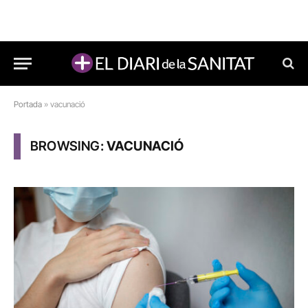
Portada
»
vacunació
BROWSING:
VACUNACIÓ