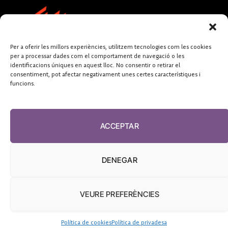
Per a oferir les millors experiències, utilitzem tecnologies com les cookies
per a processar dades com el comportament de navegació o les
identificacions úniques en aquest lloc. No consentir o retirar el
consentiment, pot afectar negativament unes certes característiques i
funcions.
FUNDACIÓ
PERIODISME
ACCEPTAR
PLURAL
DENEGAR
VEURE PREFERÈNCIES
El Diari de la Sanitat, 2026
Política de cookies
Política de privadesa