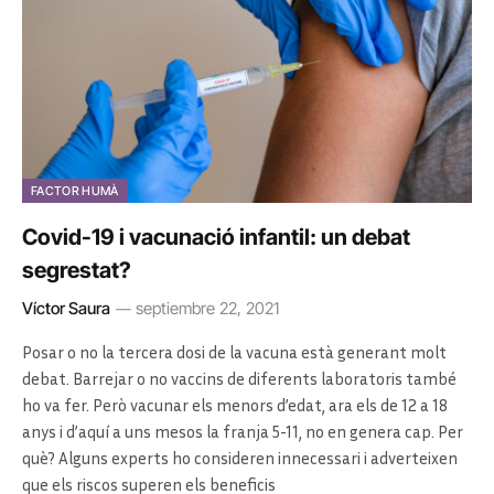
FACTOR HUMÀ
Covid-19 i vacunació infantil: un debat
segrestat?
Víctor Saura
septiembre 22, 2021
Posar o no la tercera dosi de la vacuna està generant molt
debat. Barrejar o no vaccins de diferents laboratoris també
ho va fer. Però vacunar els menors d’edat, ara els de 12 a 18
anys i d’aquí a uns mesos la franja 5-11, no en genera cap. Per
què? Alguns experts ho consideren innecessari i adverteixen
que els riscos superen els beneficis