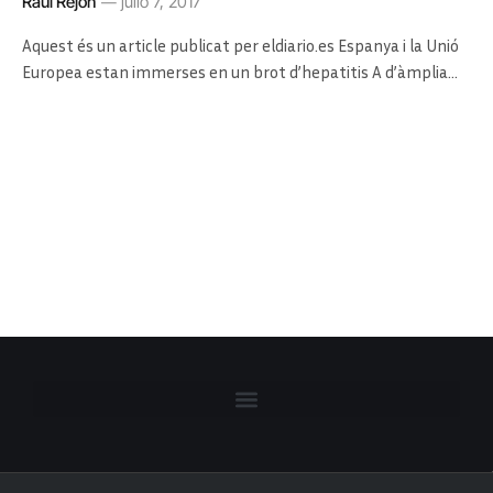
Raúl Rejón
julio 7, 2017
Aquest és un article publicat per eldiario.es Espanya i la Unió
Europea estan immerses en un brot d’hepatitis A d’àmplia…