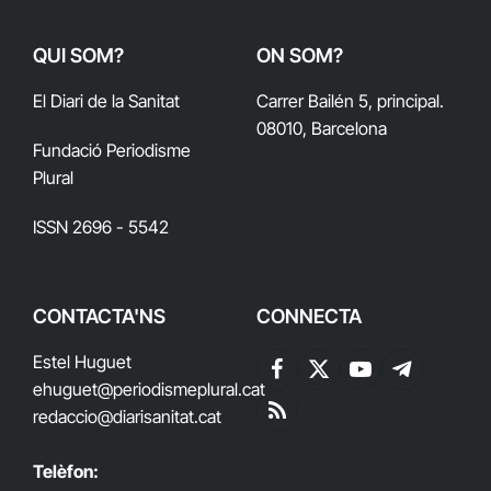
QUI SOM?
ON SOM?
El Diari de la Sanitat
Carrer Bailén 5, principal.
08010, Barcelona
Fundació Periodisme
Plural
ISSN 2696 - 5542
CONTACTA'NS
CONNECTA
Estel Huguet
Facebook
X
YouTube
Telegram
ehuguet
@periodismeplural.cat
(Twitter)
redaccio@diarisanitat.cat
RSS
Telèfon: