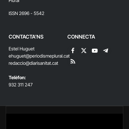
Plural
ISSN 2696 - 5542
CONTACTA'NS
CONNECTA
Estel Huguet
Facebook
X
YouTube
Telegram
ehuguet
@periodismeplural.cat
(Twitter)
redaccio@diarisanitat.cat
RSS
Telèfon:
932 311 247