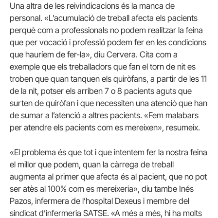
Una altra de les reivindicacions és la manca de
personal. «L’acumulació de treball afecta els pacients
perquè com a professionals no podem realitzar la feina
que per vocació i professió podem fer en les condicions
que hauríem de fer-la», diu Cervera. Cita com a
exemple que els treballadors que fan el torn de nit es
troben que quan tanquen els quiròfans, a partir de les 11
de la nit, potser els arriben 7 o 8 pacients aguts que
surten de quiròfan i que necessiten una atenció que han
de sumar a l’atenció a altres pacients. «Fem malabars
per atendre els pacients com es mereixen», resumeix.
«El problema és que tot i que intentem fer la nostra feina
el millor que podem, quan la càrrega de treball
augmenta al primer que afecta és al pacient, que no pot
ser atès al 100% com es mereixeria», diu tambe Inés
Pazos, infermera de l’hospital Dexeus i membre del
sindicat d’infermeria SATSE. «A més a més, hi ha molts