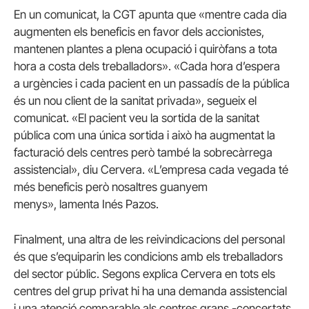
En un comunicat, la CGT apunta que «mentre cada dia
augmenten els beneficis en favor dels accionistes,
mantenen plantes a plena ocupació i quiròfans a tota
hora a costa dels treballadors». «Cada hora d’espera
a urgències i cada pacient en un passadís de la pública
és un nou client de la sanitat privada», segueix el
comunicat. «El pacient veu la sortida de la sanitat
pública com una única sortida i això ha augmentat la
facturació dels centres però també la sobrecàrrega
assistencial», diu Cervera. «L’empresa cada vegada té
més beneficis però nosaltres guanyem
menys», lamenta Inés Pazos.
Finalment, una altra de les reivindicacions del personal
és que s’equiparin les condicions amb els treballadors
del sector públic. Segons explica Cervera en tots els
centres del grup privat hi ha una demanda assistencial
i una atenció comparable als centres grans -concertats