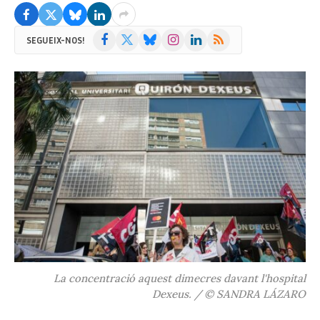
Facebook
X
Bluesky
Instagram
LinkedIn
RSS
SEGUEIX-NOS!
(Twitter)
La concentració aquest dimecres davant l'hospital
Dexeus. / © SANDRA LÁZARO