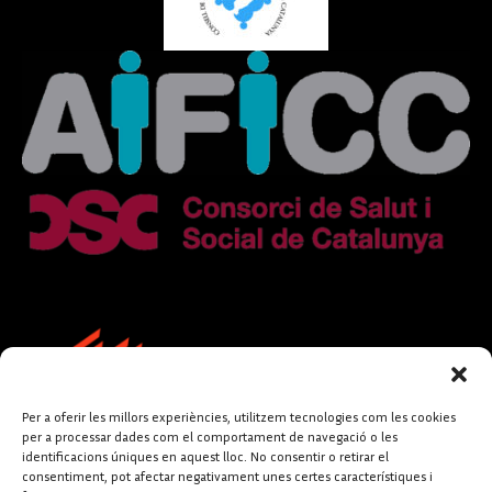
Per a oferir les millors experiències, utilitzem tecnologies com les cookies
per a processar dades com el comportament de navegació o les
identificacions úniques en aquest lloc. No consentir o retirar el
consentiment, pot afectar negativament unes certes característiques i