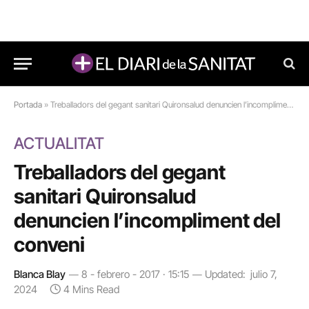
Portada
»
Treballadors del gegant sanitari Quironsalud denuncien l’incompliment del conveni
ACTUALITAT
Treballadors del gegant
sanitari Quironsalud
denuncien l’incompliment del
conveni
Blanca Blay
8 - febrero - 2017 · 15:15
Updated:
julio 7,
2024
4 Mins Read