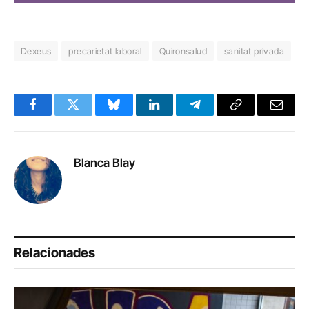
Dexeus
precarietat laboral
Quironsalud
sanitat privada
Facebook
Twitter
Bluesky
LinkedIn
Telegram
Copy
Email
Link
Blanca Blay
Relacionades