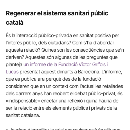
Regenerar el sistema sanitari públic
català
És la interacció público-privada en sanitat positiva per
l’interès públic, dels ciutadans? Com s’ha d’abordar
aquesta relació? Quines són les conseqüències que se’n
deriven? Aquestes són algunes de les preguntes que
planteja
un informe de la Fundació Víctor Grífols i
Lucas
presentat aquest dimarts a Barcelona. L’informe,
que es publica ara perquè des de la fundació
consideren que en un context com l’actual les retallades
dels darrers anys han reobert el debat públic-privat, és
«indispensable» encetar una reflexió i quina hauria de
ser la relació entre els elements públics i privats de la
sanitat catalana.
«Hauríem d’aprofitar la crisi per revisar què és allò que