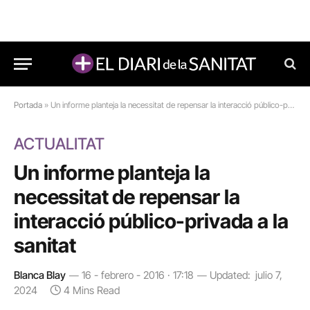
Portada
»
Un informe planteja la necessitat de repensar la interacció público-privada a la sanitat
ACTUALITAT
Un informe planteja la
necessitat de repensar la
interacció público-privada a la
sanitat
Blanca Blay
16 - febrero - 2016 · 17:18
Updated:
julio 7,
2024
4 Mins Read