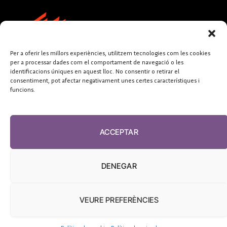
Per a oferir les millors experiències, utilitzem tecnologies com les cookies
per a processar dades com el comportament de navegació o les
identificacions úniques en aquest lloc. No consentir o retirar el
consentiment, pot afectar negativament unes certes característiques i
funcions.
FUNDACIÓ
PERIODISME
ACCEPTAR
PLURAL
DENEGAR
VEURE PREFERÈNCIES
El Diari de la Sanitat, 2026