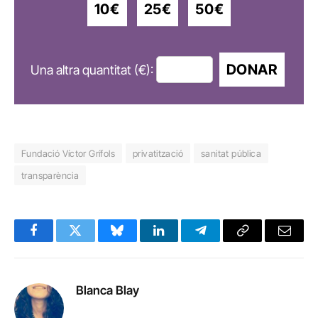
10€
25€
50€
DONAR
Una altra quantitat (€):
Fundació Víctor Grífols
privatització
sanitat pública
transparència
Facebook
Twitter
Bluesky
LinkedIn
Telegram
Copy
Email
Link
Blanca Blay