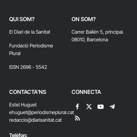
QUI SOM?
ON SOM?
El Diari de la Sanitat
Carrer Bailén 5, principal.
08010, Barcelona
Fundació Periodisme
Plural
ISSN 2696 - 5542
CONTACTA'NS
CONNECTA
Estel Huguet
Facebook
X
YouTube
Telegram
ehuguet
@periodismeplural.cat
(Twitter)
redaccio@diarisanitat.cat
RSS
Telèfon: