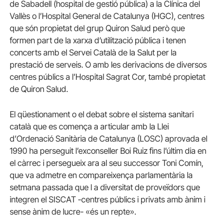
de Sabadell (hospital de gestió pública) a la Clínica del
Vallès o l’Hospital General de Catalunya (HGC), centres
que són propietat del grup Quiron Salud però que
formen part de la xarxa d’utilització pública i tenen
concerts amb el Servei Català de la Salut per la
prestació de serveis. O amb les derivacions de diversos
centres públics a l’Hospital Sagrat Cor, també propietat
de Quiron Salud.
El qüestionament o el debat sobre el sistema sanitari
català que es comença a articular amb la Llei
d’Ordenació Sanitària de Catalunya (LOSC) aprovada el
1990 ha perseguit l’exconseller Boi Ruiz fins l’últim dia en
el càrrec i persegueix ara al seu successor Toni Comín,
que va admetre en compareixença parlamentària la
setmana passada que l
a diversitat de proveïdors que
integren el SISCAT -centres públics i privats amb ànim i
sense ànim de lucre- «és un repte»
.