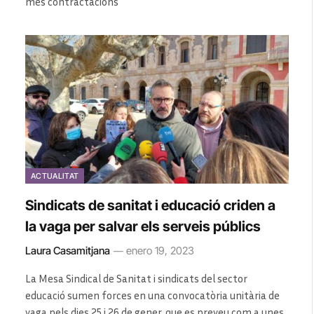
més contractacions
ACTUALITAT
Sindicats de sanitat i educació criden a
la vaga per salvar els serveis públics
Laura Casamitjana
enero 19, 2023
La Mesa Sindical de Sanitat i sindicats del sector
educació sumen forces en una convocatòria unitària de
vaga pels dies 25 i 26 de gener, que es preveu com a unes