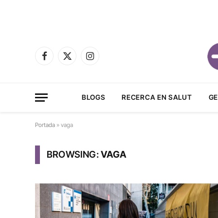
Facebook
X
Instagram
(Twitter)
BLOGS
RECERCA EN SALUT
GE
Portada
»
vaga
BROWSING:
VAGA