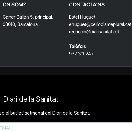
ON SOM?
CONTACTA'NS
Carrer Bailén 5, principal.
Estel Huguet
08010, Barcelona
ehuguet
@periodismeplural.cat
redaccio@diarisanitat.cat
Telèfon:
932 311 247