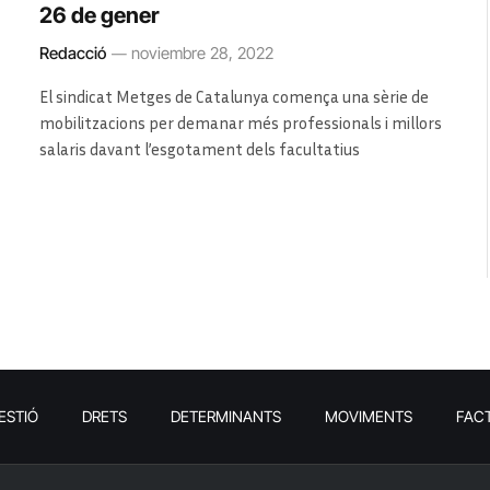
26 de gener
Redacció
noviembre 28, 2022
El sindicat Metges de Catalunya comença una sèrie de
mobilitzacions per demanar més professionals i millors
salaris davant l’esgotament dels facultatius
ESTIÓ
DRETS
DETERMINANTS
MOVIMENTS
FAC