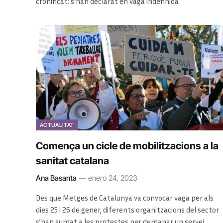
cronificat: s’han declarat en vaga indefinida
ACTUALITAT
Comença un cicle de mobilitzacions a la
sanitat catalana
Ana Basanta
enero 24, 2023
Des que Metges de Catalunya va convocar vaga per als
dies 25 i 26 de gener, diferents organitzacions del sector
s’han sumat a les protestes per demanar un servei