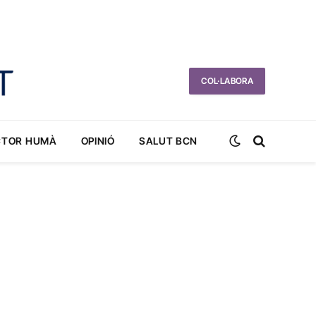
COL·LABORA
CTOR HUMÀ
OPINIÓ
SALUT BCN