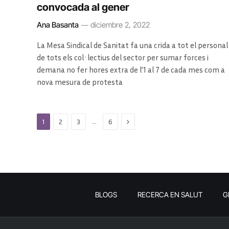
convocada al gener
Ana Basanta
diciembre 2, 2022
La Mesa Sindical de Sanitat fa una crida a tot el personal
de tots els col·lectius del sector per sumar forces i
demana no fer hores extra de l’1 al 7 de cada mes com a
nova mesura de protesta
Next
…
1
2
3
6
BLOGS
RECERCA EN SALUT
G