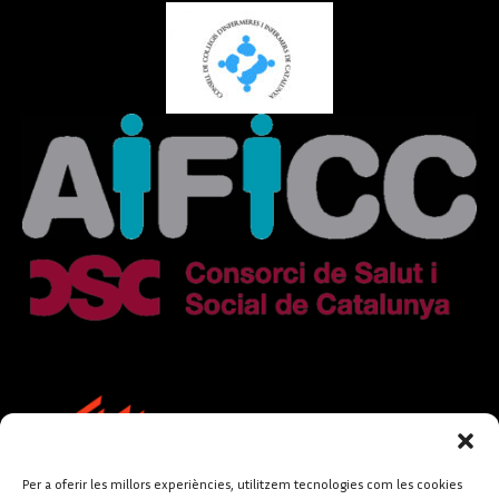
Per a oferir les millors experiències, utilitzem tecnologies com les cookies