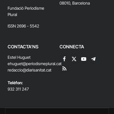
08010, Barcelona
Fundació Periodisme
Plural
ISSN 2696 - 5542
CONTACTA'NS
CONNECTA
Estel Huguet
Facebook
X
YouTube
Telegram
ehuguet
@periodismeplural.cat
(Twitter)
redaccio@diarisanitat.cat
RSS
Telèfon:
932 311 247