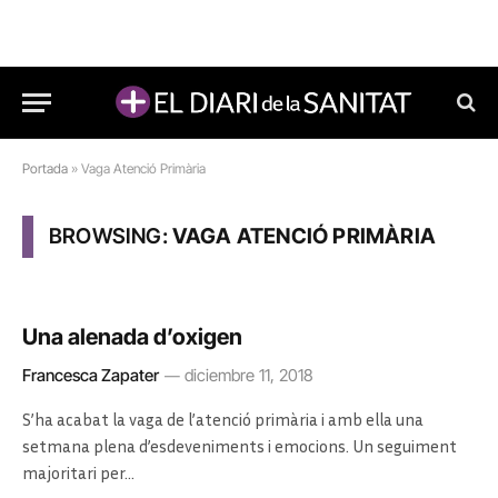
Portada
»
Vaga Atenció Primària
BROWSING:
VAGA ATENCIÓ PRIMÀRIA
Una alenada d’oxigen
Francesca Zapater
diciembre 11, 2018
S’ha acabat la vaga de l’atenció primària i amb ella una
setmana plena d’esdeveniments i emocions. Un seguiment
majoritari per…