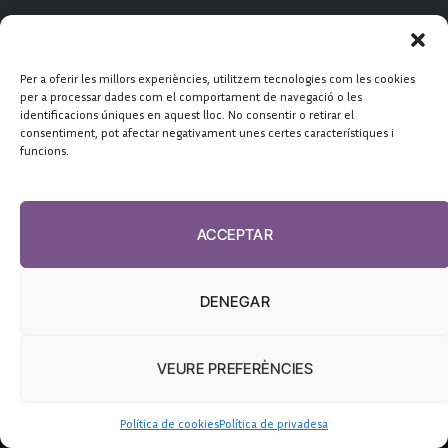
CONTACTA'NS
CONNECTA
Estel Huguet
Per a oferir les millors experiències, utilitzem tecnologies com les cookies
Facebook
X
YouTube
Telegram
ehuguet
@periodismeplural.cat
per a processar dades com el comportament de navegació o les
(Twitter)
redaccio@diarisanitat.cat
identificacions úniques en aquest lloc. No consentir o retirar el
RSS
consentiment, pot afectar negativament unes certes característiques i
funcions.
Telèfon:
932 311 247
ACCEPTAR
DENEGAR
VEURE PREFERÈNCIES
Política de cookies
Política de privadesa