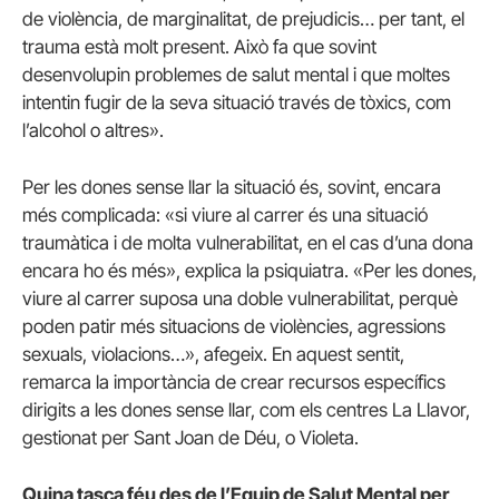
de violència, de marginalitat, de prejudicis… per tant, el
trauma està molt present. Això fa que sovint
desenvolupin problemes de salut mental i que moltes
intentin fugir de la seva situació través de tòxics, com
l’alcohol o altres».
Per les dones sense llar la situació és, sovint, encara
més complicada: «si viure al carrer és una situació
traumàtica i de molta vulnerabilitat, en el cas d’una dona
encara ho és més», explica la psiquiatra. «Per les dones,
viure al carrer suposa una doble vulnerabilitat, perquè
poden patir més situacions de violències, agressions
sexuals, violacions…», afegeix. En aquest sentit,
remarca la importància de crear recursos específics
dirigits a les dones sense llar, com els centres La Llavor,
gestionat per Sant Joan de Déu, o Violeta.
Quina tasca féu des de l’Equip de Salut Mental per