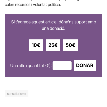
calen recursos i voluntat política.
Si t'agrada aquest article, dóna'ns suport amb
una donació.
10€
25€
50€
DONAR
Una altra quantitat (€):
sensellarisme