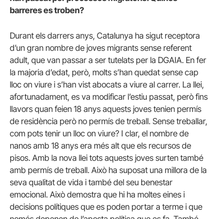
barreres es troben?
Durant els darrers anys, Catalunya ha sigut receptora
d’un gran nombre de joves migrants sense referent
adult, que van passar a ser tutelats per la DGAIA. En fer
la majoria d’edat, però, molts s’han quedat sense cap
lloc on viure i s’han vist abocats a viure al carrer. La llei,
afortunadament, es va modificar l’estiu passat, però fins
llavors quan feien 18 anys aquests joves tenien permís
de residència però no permís de treball. Sense treballar,
com pots tenir un lloc on viure? I clar, el nombre de
nanos amb 18 anys era més alt que els recursos de
pisos. Amb la nova llei tots aquests joves surten també
amb permís de treball. Això ha suposat una millora de la
seva qualitat de vida i també del seu benestar
emocional. Això demostra que hi ha moltes eines i
decisions polítiques que es poden portar a terme i que
només depenen de l’aposta política que es fa. També