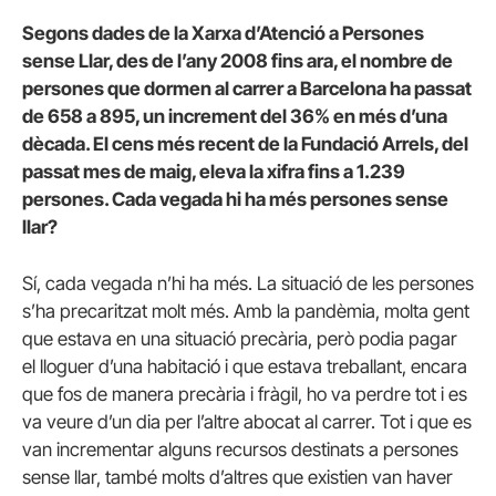
Segons dades de la Xarxa d’Atenció a Persones
sense Llar, des de l’any 2008 fins ara, el nombre de
persones que dormen al carrer a Barcelona ha passat
de 658 a 895, un increment del 36% en més d’una
dècada. El cens més recent de la Fundació Arrels, del
passat mes de maig, eleva la xifra fins a 1.239
persones. Cada vegada hi ha més persones sense
llar?
Sí, cada vegada n’hi ha més. La situació de les persones
s’ha precaritzat molt més. Amb la pandèmia, molta gent
que estava en una situació precària, però podia pagar
el lloguer d’una habitació i que estava treballant, encara
que fos de manera precària i fràgil, ho va perdre tot i es
va veure d’un dia per l’altre abocat al carrer. Tot i que es
van incrementar alguns recursos destinats a persones
sense llar, també molts d’altres que existien van haver