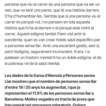
persona que viu al carrer és una persona que va ser un
nen, que va tenir uns pares, que té una història darrere.
S’ha d’humanitzar-les. Sembla que si una persona viu al
carrer és perquè vol, i no pensem en tota aquesta
història que hi ha al darrere o el perquè està vivint al
carrer. Aquest estigma també l’hem vist amb la
pandèmia, quan es van crear hotels salut específics per
a persones sense llar. Amb una excel·lent gestió, això sí,
però l’estigma, segurament inconscient, hi era. I si
pateixen un trastorn mental hi ha un doble estigma: el de
la pobresa i el de la salut mental.
Les dades de la Xarxa d’Atenció a Persones sense
Llar mostren que el nombre de persones sense llar
d’entre 18 i 30 anys ha augmentat, i que ja
representen el 17,9% de les persones sense llar a
Barcelona. Moltes vegades es tracta de joves que
han passat per processos migratoris. Quines