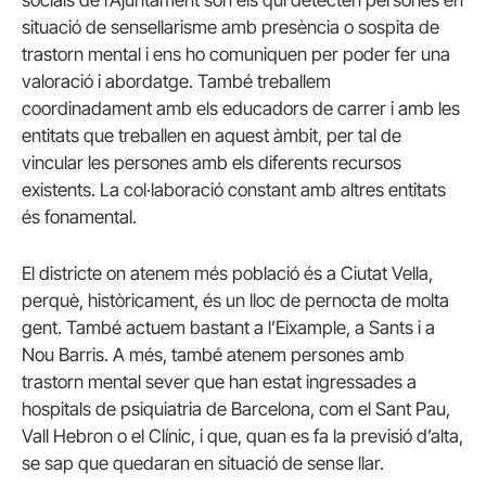
socials de l’Ajuntament són els qui detecten persones en
situació de sensellarisme amb presència o sospita de
trastorn mental i ens ho comuniquen per poder fer una
valoració i abordatge. També treballem
coordinadament amb els educadors de carrer i amb les
entitats que treballen en aquest àmbit, per tal de
vincular les persones amb els diferents recursos
existents. La col·laboració constant amb altres entitats
és fonamental.
El districte on atenem més població és a Ciutat Vella,
perquè, històricament, és un lloc de pernocta de molta
gent. També actuem bastant a l’Eixample, a Sants i a
Nou Barris. A més, també atenem persones amb
trastorn mental sever que han estat ingressades a
hospitals de psiquiatria de Barcelona, com el Sant Pau,
Vall Hebron o el Clínic, i que, quan es fa la previsió d’alta,
se sap que quedaran en situació de sense llar.