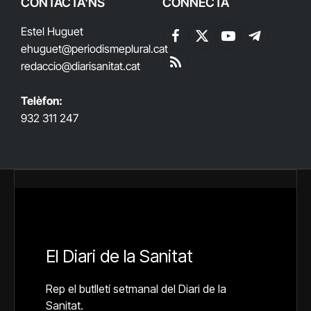
CONTACTA'NS
CONNECTA
Estel Huguet
Facebook
X
YouTube
Telegram
ehuguet
@periodismeplural.cat
(Twitter)
redaccio@diarisanitat.cat
RSS
Telèfon:
932 311 247