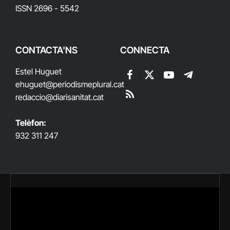
ISSN 2696 - 5542
CONTACTA'NS
CONNECTA
Estel Huguet
Facebook
X
YouTube
Telegram
ehuguet
@periodismeplural.cat
(Twitter)
redaccio@diarisanitat.cat
RSS
Telèfon:
932 311 247