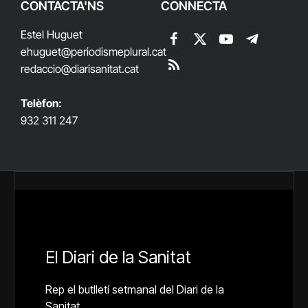
CONTACTA'NS
CONNECTA
Estel Huguet
Facebook
X
YouTube
Telegram
ehuguet
@periodismeplural.cat
(Twitter)
redaccio@diarisanitat.cat
RSS
Telèfon:
932 311 247