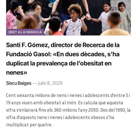
DRET A LA INFÀNCIA
Santi F. Gómez, director de Recerca de la
Fundació Gasol: «En dues dècades, s’ha
duplicat la prevalença de l’obesitat en
nenes»
Siscu Baiges
julio 8, 2025
Cent seixanta milions de nens i nenes i adolescents d’entre 5 i
19 anys viuen amb obesitat al món. Es calcula que aquesta
xifra s’enlairarà fins els 360 milions l’any 2050. Des del 1990, la
xifra d’aquests nens i nenes i adolescents obesos s’ha
multiplicat per quatre.