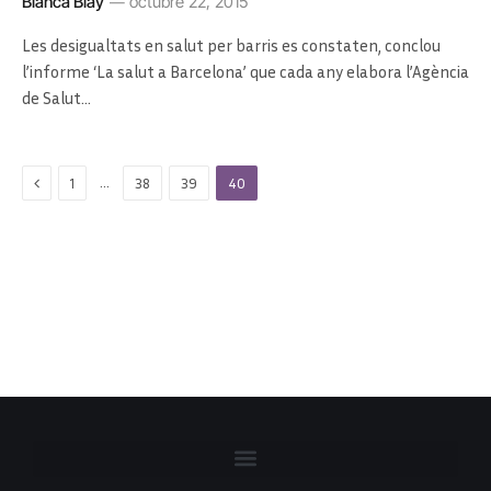
Blanca Blay
octubre 22, 2015
Les desigualtats en salut per barris es constaten, conclou
l’informe ‘La salut a Barcelona’ que cada any elabora l’Agència
de Salut…
Previous
…
1
38
39
40