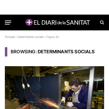
Portada
»
Determinants socials
»
Página 40
BROWSING:
DETERMINANTS SOCIALS