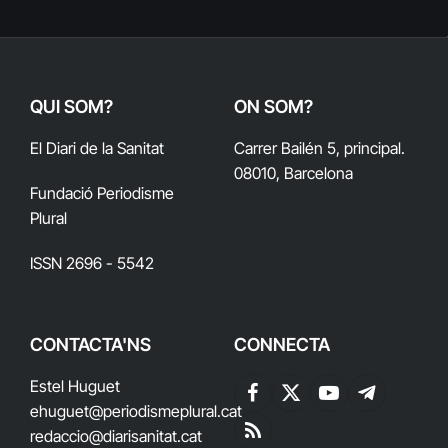
QUI SOM?
ON SOM?
El Diari de la Sanitat
Carrer Bailén 5, principal.
08010, Barcelona
Fundació Periodisme
Plural
ISSN 2696 - 5542
CONTACTA'NS
CONNECTA
Estel Huguet
Facebook
X
YouTube
Telegram
ehuguet
@periodismeplural.cat
(Twitter)
redaccio@diarisanitat.cat
RSS