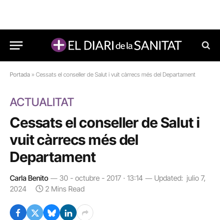
Portada
»
Cessats el conseller de Salut i vuit càrrecs més del Departament
ACTUALITAT
Cessats el conseller de Salut i
vuit càrrecs més del
Departament
Carla Benito
30 - octubre - 2017 · 13:14
Updated:
julio 7,
2024
2 Mins Read