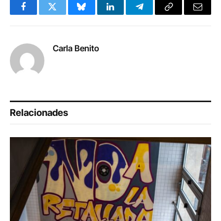
Facebook
Twitter
Bluesky
LinkedIn
Telegram
Copy
Email
Link
Carla Benito
Relacionades