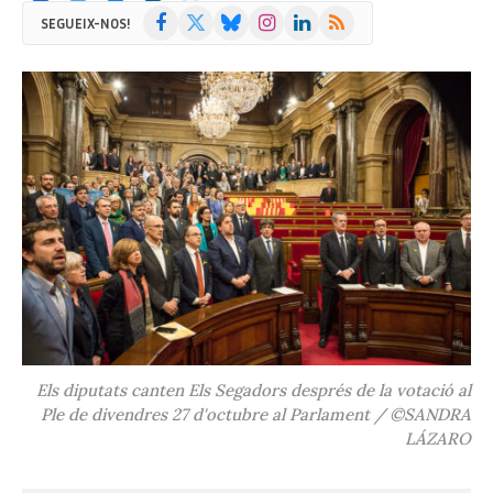
Facebook
X
Bluesky
Instagram
LinkedIn
RSS
SEGUEIX-NOS!
(Twitter)
Els diputats canten Els Segadors després de la votació al
Ple de divendres 27 d'octubre al Parlament / ©SANDRA
LÁZARO