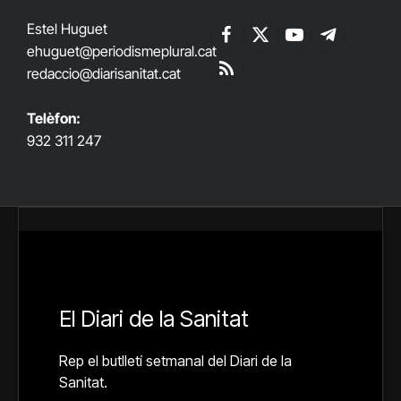
Estel Huguet
Facebook
X
YouTube
Telegram
ehuguet
@periodismeplural.cat
(Twitter)
redaccio@diarisanitat.cat
RSS
Telèfon:
932 311 247