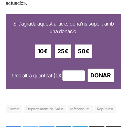
actuació».
Si t'agrada aquest article, dóna'ns suport amb
una donació.
10€
25€
50€
DONAR
Una altra quantitat (€):
Comín
Departament de Salut
referèndum
República