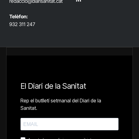
redaccio@diarisanitat.cat
RSS
Telèfon:
932 311 247