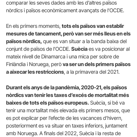
comparar les seves dades amb les d’altres països
nòrdics i països econòmicament avançats de l’OCDE.
En els primers moments,
tots els països van establir
mesures de tancament, però van ser més lleus en els
països nòrdics,
que es van situar a la banda baixa del
conjunt de països de l’OCDE.
Suècia
es va posicionar al
mateix nivell de Dinamarca i una mica per sobre de
Finlàndia i Noruega, però
va ser un dels primers països
a aixecar les restriccions
, a la primavera del 2021.
Durant els anys de la pandèmia, 2020-21, els països
nòrdics van tenir les taxes d’excés de mortalitat més
baixes de tots els països europeus.
Suècia, si bé va
tenir una mortalitat més elevada els primers mesos, que
es pot explicar per l’efecte de les vacances d’hivern,
posteriorment es va situar en taxes inferiors, juntament
amb Noruega. A finals del 2022, Suècia i la resta de