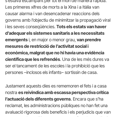
s’estava escampant per tot el món de manera ràpida.
Les primeres xifres de morts a la Xina i a Itàlia van
causar alarma i van desencadenar reaccions dels
governs amb l’objectiu de minimitzar la propagació viral
i les seves conseqüències.
Tots els estats van haver
d’adequar els sistemes sanitaris a les necessitats
emergents
i, en major o menor grau,
van prendre
mesures de restricció de l’activitat social i
econòmica, malgrat que no hi havia una evidència
científica que les refrendés
. Una de les més dures va
ser el tancament de les escoles i la prohibició que les
persones –inclosos els infants– sortissin de casa.
Justament aquests dies es rememoren el fets i a casa
nostra
es reivindica amb escassa perspectiva crítica
l’actuació dels diferents governs
. Encara que s’ha
reclamat, les administracions públiques no han fet una
avaluació rigorosa dels beneficis i els perjudicis que van