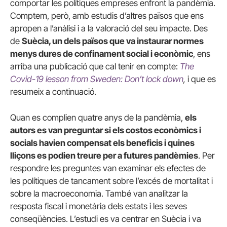
comportar les polítiques empreses enfront la pandèmia.
Comptem, però, amb estudis d’altres països que ens
apropen a l’anàlisi i a la valoració del seu impacte. Des
de
Suècia, un dels països que va instaurar normes
menys dures de confinament social i econòmic
, ens
arriba una publicació que cal tenir en compte:
The
Covid-19 lesson from Sweden: Don’t lock down
,
i que es
resumeix a continuació.
Quan es complien quatre anys de la pandèmia,
els
autors es van preguntar si els costos econòmics i
socials havien compensat els beneficis i quines
lliçons es podien treure per a futures pandèmies
. Per
respondre les preguntes van examinar els efectes de
les polítiques de tancament sobre l’excés de mortalitat i
sobre la macroeconomia. També van analitzar la
resposta fiscal i monetària dels estats i les seves
conseqüències. L’estudi es va centrar en Suècia i va