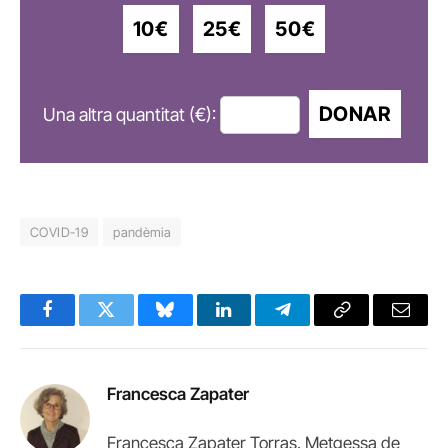
10€
25€
50€
DONAR
Una altra quantitat (€):
COVID-19
pandèmia
Facebook
Twitter
Bluesky
LinkedIn
Telegram
Copy
Email
Link
Francesca Zapater
Francesca Zapater Torras. Metgessa de