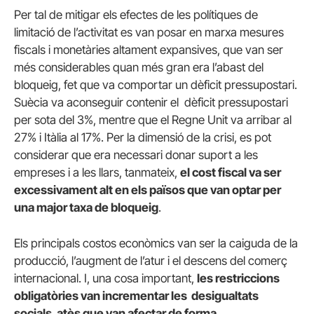
Per tal de mitigar els efectes de les polítiques de
limitació de l’activitat es van posar en marxa mesures
fiscals i monetàries altament expansives, que van ser
més considerables quan més gran era l’abast del
bloqueig, fet que va comportar un dèficit pressupostari.
Suècia va aconseguir contenir el dèficit pressupostari
per sota del 3%, mentre que el Regne Unit va arribar al
27% i Itàlia al 17%. Per la dimensió de la crisi, es pot
considerar que era necessari donar suport a les
empreses i a les llars, tanmateix,
el cost fiscal va ser
excessivament alt en els països que van optar per
una major taxa de bloqueig
.
Els principals costos econòmics van ser la caiguda de la
producció, l’augment de l’atur i el descens del comerç
internacional. I, una cosa important,
les restriccions
obligatòries van incrementar les desigualtats
socials, atès que van afectar de forma