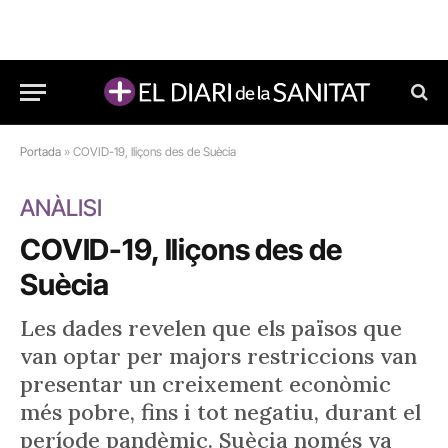
Portada
»
COVID-19, lliçons des de Suècia
ANÀLISI
COVID-19, lliçons des de
Suècia
Les dades revelen que els països que
van optar per majors restriccions van
presentar un creixement econòmic
més pobre, fins i tot negatiu, durant el
període pandèmic. Suècia només va