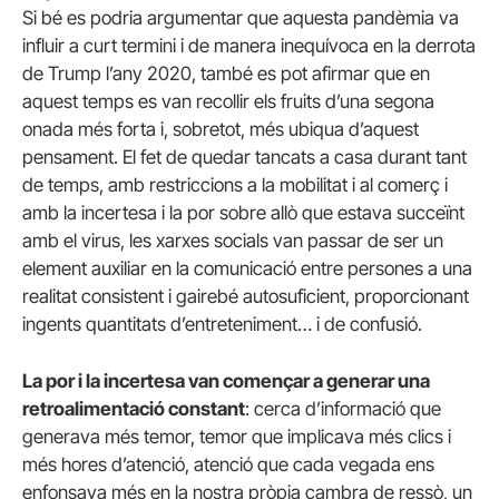
Si bé es podria argumentar que aquesta pandèmia va
influir a curt termini i de manera inequívoca en la derrota
de Trump l’any 2020, també es pot afirmar que en
aquest temps es van recollir els fruits d’una segona
onada més forta i, sobretot, més ubiqua d’aquest
pensament. El fet de quedar tancats a casa durant tant
de temps, amb restriccions a la mobilitat i al comerç i
amb la incertesa i la por sobre allò que estava succeïnt
amb el virus, les xarxes socials van passar de ser un
element auxiliar en la comunicació entre persones a una
realitat consistent i gairebé autosuficient, proporcionant
ingents quantitats d’entreteniment… i de confusió.
La por i la incertesa van començar a generar una
retroalimentació constant
: cerca d’informació que
generava més temor, temor que implicava més clics i
més hores d’atenció, atenció que cada vegada ens
enfonsava més en la nostra pròpia cambra de ressò, un