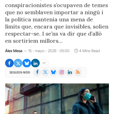
conspiracionistes s’ocupaven de temes
que no semblaven importar a ningú i
la política mantenia una mena de
límits que, encara que invisibles, solien
respectar-se. I se’ns va dir que d’allò
en sortiríem millors…
Álex Mesa
15 - mayo - 2026 · 05:00
4 Mins Read
Facebook
X
Bluesky
Instagram
LinkedIn
RSS
SEGUEIX-NOS!
(Twitter)