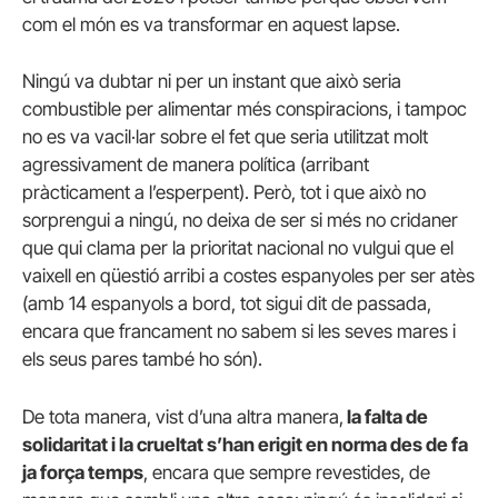
com el món es va transformar en aquest lapse.
Ningú va dubtar ni per un instant que això seria
combustible per alimentar més conspiracions, i tampoc
no es va vacil·lar sobre el fet que seria utilitzat molt
agressivament de manera política (arribant
pràcticament a l’esperpent). Però, tot i que això no
sorprengui a ningú, no deixa de ser si més no cridaner
que qui clama per la prioritat nacional no vulgui que el
vaixell en qüestió arribi a costes espanyoles per ser atès
(amb 14 espanyols a bord, tot sigui dit de passada,
encara que francament no sabem si les seves mares i
els seus pares també ho són).
De tota manera, vist d’una altra manera,
la falta de
solidaritat i la crueltat s’han erigit en norma des de fa
ja força temps
, encara que sempre revestides, de