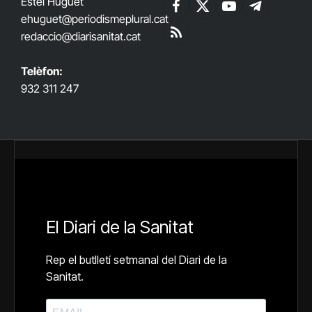
Estel Huguet
Facebook
X
YouTube
Telegram
ehuguet
@periodismeplural.cat
(Twitter)
redaccio@diarisanitat.cat
RSS
Telèfon:
932 311 247