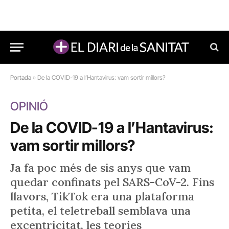
Portada
»
De la COVID-19 a l’Hantavirus: vam sortir millors?
OPINIÓ
De la COVID-19 a l’Hantavirus:
vam sortir millors?
Ja fa poc més de sis anys que vam
quedar confinats pel SARS-CoV-2. Fins
llavors, TikTok era una plataforma
petita, el teletreball semblava una
excentricitat, les teories