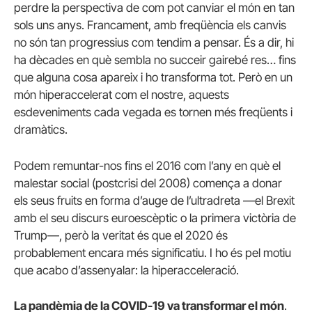
perdre la perspectiva de com pot canviar el món en tan
sols uns anys. Francament, amb freqüència els canvis
no són tan progressius com tendim a pensar. És a dir, hi
ha dècades en què sembla no succeir gairebé res… fins
que alguna cosa apareix i ho transforma tot. Però en un
món hiperaccelerat com el nostre, aquests
esdeveniments cada vegada es tornen més freqüents i
dramàtics.
Podem remuntar-nos fins el 2016 com l’any en què el
malestar social (postcrisi del 2008) comença a donar
els seus fruits en forma d’auge de l’ultradreta —el Brexit
amb el seu discurs euroescèptic o la primera victòria de
Trump—, però la veritat és que el 2020 és
probablement encara més significatiu. I ho és pel motiu
que acabo d’assenyalar: la hiperacceleració.
La pandèmia de la COVID-19 va transformar el món
.