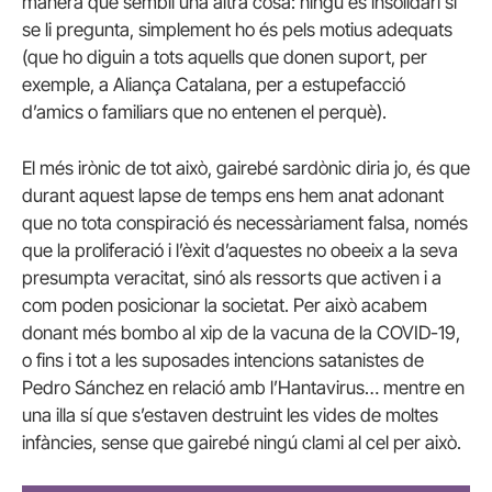
manera que sembli una altra cosa: ningú és insolidari si
se li pregunta, simplement ho és pels motius adequats
(que ho diguin a tots aquells que donen suport, per
exemple, a Aliança Catalana, per a estupefacció
d’amics o familiars que no entenen el perquè).
El més irònic de tot això, gairebé sardònic diria jo, és que
durant aquest lapse de temps ens hem anat adonant
que no tota conspiració és necessàriament falsa, només
que la proliferació i l’èxit d’aquestes no obeeix a la seva
presumpta veracitat, sinó als ressorts que activen i a
com poden posicionar la societat. Per això acabem
donant més bombo al xip de la vacuna de la COVID-19,
o fins i tot a les suposades intencions satanistes de
Pedro Sánchez en relació amb l’Hantavirus… mentre en
una illa sí que s’estaven destruint les vides de moltes
infàncies, sense que gairebé ningú clami al cel per això.