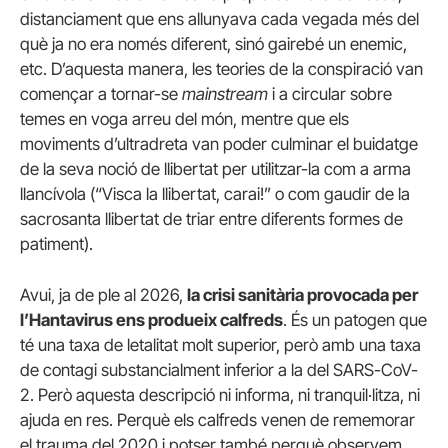
distanciament que ens allunyava cada vegada més del
què ja no era només diferent, sinó gairebé un enemic,
etc. D’aquesta manera, les teories de la conspiració van
començar a tornar-se
mainstream
i a circular sobre
temes en voga arreu del món, mentre que els
moviments d’ultradreta van poder culminar el buidatge
de la seva noció de llibertat per utilitzar-la com a arma
llancívola (“Visca la llibertat, carai!” o com gaudir de la
sacrosanta llibertat de triar entre diferents formes de
patiment).
Avui, ja de ple al 2026,
la crisi sanitària provocada per
l’Hantavirus ens produeix calfreds
. És un patogen que
té una taxa de letalitat molt superior, però amb una taxa
de contagi substancialment inferior a la del SARS-CoV-
2. Però aquesta descripció ni informa, ni tranquil·litza, ni
ajuda en res. Perquè els calfreds venen de rememorar
el trauma del 2020 i potser també perquè observem