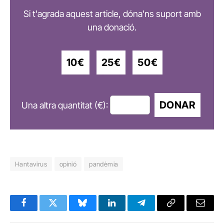
Si t'agrada aquest article, dóna'ns suport amb
una donació.
10€
25€
50€
DONAR
Una altra quantitat (€):
Hantavirus
opinió
pandèmia
Facebook
Twitter
Bluesky
LinkedIn
Telegram
Copy
Email